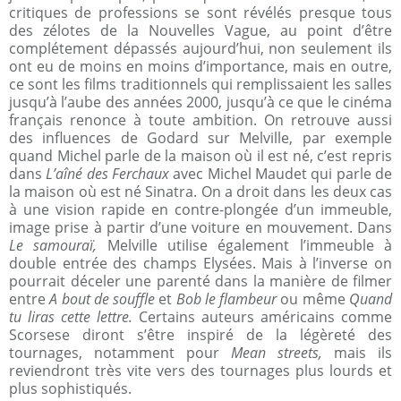
critiques de professions se sont révélés presque tous
des zélotes de la Nouvelles Vague, au point d’être
complétement dépassés aujourd’hui, non seulement ils
ont eu de moins en moins d’importance, mais en outre,
ce sont les films traditionnels qui remplissaient les salles
jusqu’à l’aube des années 2000, jusqu’à ce que le cinéma
français renonce à toute ambition. On retrouve aussi
des influences de Godard sur Melville, par exemple
quand Michel parle de la maison où il est né, c’est repris
dans
L’aîné des Ferchaux
avec Michel Maudet qui parle de
la maison où est né Sinatra. On a droit dans les deux cas
à une vision rapide en contre-plongée d’un immeuble,
image prise à partir d’une voiture en mouvement. Dans
Le samouraï,
Melville utilise également l’immeuble à
double entrée des champs Elysées. Mais à l’inverse on
pourrait déceler une parenté dans la manière de filmer
entre
A bout de souffle
et
Bob le flambeur
ou même
Quand
tu liras cette lettre.
Certains auteurs américains comme
Scorsese diront s’être inspiré de la légèreté des
tournages, notamment pour
Mean streets,
mais ils
reviendront très vite vers des tournages plus lourds et
plus sophistiqués.