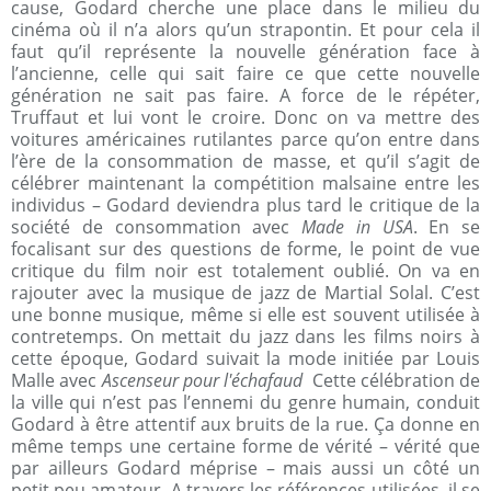
cause, Godard cherche une place dans le milieu du
cinéma où il n’a alors qu’un strapontin. Et pour cela il
faut qu’il représente la nouvelle génération face à
l’ancienne, celle qui sait faire ce que cette nouvelle
génération ne sait pas faire. A force de le répéter,
Truffaut et lui vont le croire. Donc on va mettre des
voitures américaines rutilantes parce qu’on entre dans
l’ère de la consommation de masse, et qu’il s’agit de
célébrer maintenant la compétition malsaine entre les
individus – Godard deviendra plus tard le critique de la
société de consommation avec
Made in USA
. En se
focalisant sur des questions de forme, le point de vue
critique du film noir est totalement oublié. On va en
rajouter avec la musique de jazz de Martial Solal. C’est
une bonne musique, même si elle est souvent utilisée à
contretemps. On mettait du jazz dans les films noirs à
cette époque, Godard suivait la mode initiée par Louis
Malle avec
Ascenseur pour l'
échafaud
Cette célébration de
la ville qui n’est pas l’ennemi du genre humain, conduit
Godard à être attentif aux bruits de la rue. Ça donne en
même temps une certaine forme de vérité – vérité que
par ailleurs Godard méprise – mais aussi un côté un
petit peu amateur. A travers les références utilisées, il se