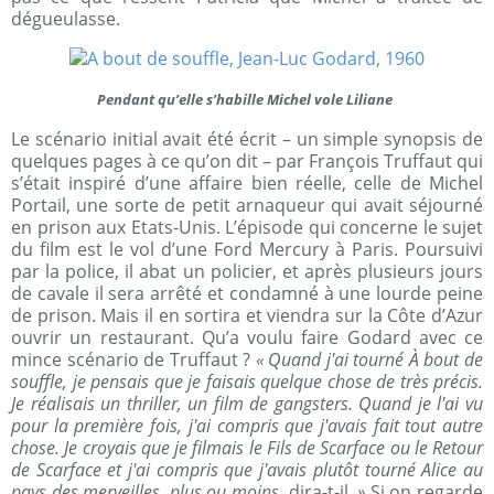
dégueulasse.
Pendant qu’elle s’habille Michel vole Liliane
Le scénario initial avait été écrit – un simple synopsis de
quelques pages à ce qu’on dit – par François Truffaut qui
s’était inspiré d’une affaire bien réelle, celle de Michel
Portail, une sorte de petit arnaqueur qui avait séjourné
en prison aux Etats-Unis. L’épisode qui concerne le sujet
du film est le vol d’une Ford Mercury à Paris. Poursuivi
par la police, il abat un policier, et après plusieurs jours
de cavale il sera arrêté et condamné à une lourde peine
de prison. Mais il en sortira et viendra sur la Côte d’Azur
ouvrir un restaurant. Qu’a voulu faire Godard avec ce
mince scénario de Truffaut ?
« Quand j'ai tourné À bout de
souffle, je pensais que je faisais quelque chose de très précis.
Je réalisais un thriller, un film de gangsters. Quand je l'ai vu
pour la première fois, j'ai compris que j'avais fait tout autre
chose. Je croyais que je filmais le Fils de Scarface ou le Retour
de Scarface et j'ai compris que j'avais plutôt tourné Alice au
pays des merveilles, plus ou moins,
dira-t-il
. »
Si on regarde