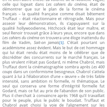
celle qui logeait dans
Les cahiers du cinéma,
était de
démontrer que sur le plan de la forme le cinéma
français – la qualité française comme disait bêtement
Truffaut – était réactionnaire et rétrograde. Mais pour
asseoir leur démonstration, ils s’appuyaient sur la
qualité hollywoodienne, Hitchcock était leur maître, et
seul Renoir trouvait grâce à leurs yeux, encore que dans
Les cahiers du cinéma
on trouvera une éloge inattendu du
film de Vadim,
Sait-on jamais
. C’était pourtant un
[1]
académisme assez évident. Mais le but de cet hommage
qui lui était rendu était moins de le célébrer que de
discréditer des concurrents sur le marché français. Le
plus virulent n’était pas Godard, ni même Chabrol, mais
Truffaut dont la cinématographie sombra après
Les 400
coups
dans un conformisme besogneux. Chabrol s’attela
quant à lui à l’élaboration d’une « œuvre » de très faible
intensité, sans ambition ni formelle, ni thématique. Le
seul qui conserva une forme d’intégrité formelle fut
Godard, mais ce fut au prix de l’abandon de son public.
Plus il cherchait à convaincre après 1968 qu’il travaillait
pour le peuple, plus le public le boudait. Truffaut et
Chabrol avait choisi la voie de l’alignement sur les