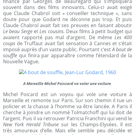
financé par Georges de Beauregard qui s’impliquera
souvent dans des films innovants. Celui-ci avait exigé
que Claude Chabrol soit « conseiller technique », sans
doute pour que Godard ne déconne pas trop. Et puis
Claude Chabrol avait fait ses preuves en faisant aboutir
Le beau Serge
et
Les cousins.
Deux films à petit budget qui
avaient rapporté pas mal d’argent. De même
Les 400
coups
de Truffaut avait fait sensation à Cannes et s’était
imposé auprès d’un vaste public. Pourtant c’est
A bout de
souffle
qui finira par apparaître comme l’étendard de la
Nouvelle Vague.
A Marseille Michel Poiccard va voler une voiture
Michel Poicard est un voyou qui vole une voiture à
Marseille et remonte sur Paris. Sur son chemin il tue un
policier et la chasse à l’homme va être lancée. A Paris il
cherche à joindre un nommé Tolmatchoff qui lui doit de
l’argent. Puis il va retrouver Patricia Franchini qui vend le
New York Herald Tribune
sur les
Champs-Elysées. Il est
très amoureux d’elle. Mais elle semble peu décidée et