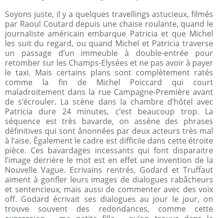
Soyons juste, il y a quelques travellings astucieux, filmés
par Raoul Coutard depuis une chaise roulante, quand le
journaliste américain embarque Patricia et que Michel
les suit du regard, ou quand Michel et Patricia traverse
un passage d’un immeuble à double-entrée pour
retomber sur les Champs-Elysées et ne pas avoir à payer
le taxi. Mais certains plans sont complètement ratés
comme la fin de Michel Poiccard qui court
maladroitement dans la rue Campagne-Première avant
de s’écrouler. La scène dans la chambre d’hôtel avec
Patricia dure 24 minutes, c’est beaucoup trop. La
séquence est très bavarde, on assène des phrases
définitives qui sont ânonnées par deux acteurs très mal
à l’aise. Également le cadre est difficile dans cette étroite
pièce. Ces bavardages incessants qui font disparaitre
l’image derrière le mot est en effet une invention de la
Nouvelle Vague. Ecrivains rentrés, Godard et Truffaut
aiment à gonfler leurs images de dialogues rabâcheurs
et sentencieux, mais aussi de commenter avec des voix
off. Godard écrivait ses dialogues au jour le jour, on
trouve souvent des redondances, comme cette