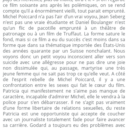
ce film soixante ans après les polémiques, on se rend
compte qu’il a énormément vieilli, tout parait emprunté.
Michel Poiccard n’a pas l’air d’un vrai voyou, Jean Seberg
n’est pas une vraie étudiante et Daniel Boulanger n’est
qu’un flic de pacotille emprunté à un théâtre de
patronage ou à un film de Truffaut. La forme sature le
fond, mais si ce film a eu du succès c’est moins dans sa
forme que dans sa thématique importée des États-Unis
des années quarante par un Suisse nonchalant. Nous
voyons donc un petit voyou inconscient aller vers son
suicide avec une allégresse pour ne pas dire une joie
non dissimulée qui, au passage, martyrise une très
jeune femme qui ne sait pas trop ce qu’elle veut. A côté
de l’esprit rebelle de Michel Poiccard, il y a une
confrontation entre les sexes qui fait le cœur du film.
Patricia qui manifestement ne s’aime pas manque de
caractère, incapable d’admirer Michel, elle le vendra à la
police pour s’en débarrasser. Il ne s’agit pas vraiment
d’une forme libertaire de relations sexuelles, du reste
Patricia est une opportuniste qui accepte de coucher
avec un journaliste totalement fade pour faire avancer
sa carrière. Godard a toujours eu des problèmes avec