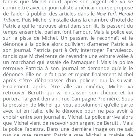
tandis que Michel court après son argent elle va se
commettre avec un journaliste américain qui se propose
de l’aider à publier des articles dans le
New York Herald
Tribune.
Puis Michel s’installe dans la chambre d’hôtel de
Patricia qui le retrouve ainsi dans son lit. Ils passent du
temps ensemble, parlent font l’amour. Mais la police est
sur la piste de Michel. Un passant le reconnaît et le
dénonce à la police alors qu’ilvient d’amener Patricia à
son journal. Patricia part à Orly interroger Parvulesco,
tandis que Michel tente de revendre une voiture volée à
un marchand qui essaie de l’arnaquer ! Mais la police
retrouve Patricia à son journal et demande qu’elle le
dénonce. Elle ne le fait pas et rejoint finalement Michel
après s’être débarrasser d’un policier qui la suivait.
Finalement après être allé au cinéma, Michel va
retrouver Berutti qui va encaisser son chèque et lui
portera l’argent demain, rue Campagne Première. Sous
la pression de Michel qui veut absolument qu’elle parte
avec lui en Italie, elle le dénonce pour ne pas avoir à
choisir entre son journal et Michel. La police arrive alors
que Michel vient de recevoir son argent de Berutti. Mais
la police l’abattra. Dans une dernière image on ne sait
pas ce que ressent Patricia que Michel a traitée de