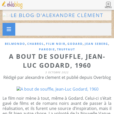
MENU
LE BLOG D'ALEXANDRE CLÉMENT
,
,
,
,
,
BELMONDO
CHABROL
FILM NOIR
GODARD
JEAN SEBERG
,
PARODIE
TRUFFAUT
A BOUT DE SOUFFLE, JEAN-
LUC GODARD, 1960
3 OCTOBRE 2022
Rédigé par alexandre clement et publié depuis Overblog
Le film noir mène à tout, même à Godard. Celui-ci s’était
gavé de films et de romans noirs avant de passer à la
réalisation, et ils furent une source d’inspiration, mais il
en fit bien autre chose. La volonté de la Nouvelle Vague,