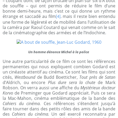
– coupant donc de façon brutale un plan sur six d’
A bout
de souffle
– qui ont permis de réduire le film d’une
bonne demi-heure, mais c’est ce qui donne un rythme
étrange et saccadé au film
. mais il reste bien entendu
[4]
une forme de légèreté et de mobilité dans l’utilisation de
la caméra par Raoul Coutard qui venait comme on le sait
de la cinématographie des armées et de l’Indochine.
Un homme dénonce Michel à la police
Une autre particularité de ce film ce sont les références
permanentes qui nous expliquent combien Godard est
un cinéaste attentif au cinéma. Ce sont les films qui sont
cités,
Westbound
de Budd Boetticher,
Tout près de Satan
d’Aldrich, ou encore
Plus dure sera la chute
de Mark
Robson. On verra aussi une affiche du
Mystérieux docteur
Korvo
de Preminger que Godard appréciait. Puis ce sera
la Mac-Mahon, cinéma emblématique de la bande des
Cahiers du cinéma.
Ces références s’étendent jusqu’à
faire tourner dans des petits rôles des amis de la bande
des
Cahiers du cinéma.
Un œil exercé reconnaitra par