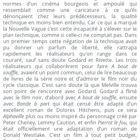
normes d’un cinéma bourgeois et ampoulé qui
ressemblait comme une caricature à ce qu’ils
dénonçaient chez leurs prédécesseurs, la qualité
technique en moins bien entendu. Car ce qui a marqué
la Nouvelle Vague c’est cette incapacité à s’élever sur le
plan technique, comme si celle-ci ne comptait pas. Dans
un premier temps cette négation de la technique avait
pu donner un parfum de liberté, elle rattrapa
rapidement les réalisateurs qu’on range dans ce
courant, sauf sans doute Godard et Rivette. Les trois
réalisateurs qui collaborèrent pour faire
A bout de
souffle,
avaient un point commun, celui de lire beaucoup
de livres de la série noire et d’admirer le film noir du
cycle classique. C’est sans doute là que Melville trouva
son point de rencontre avec Godard. Godard a flirté
avec le film noir, d’abord avec
A bout de souffle,
ensuite
avec
Bande à part
qui était censé être adapté d’un
excellent roman de Dolores Hitchens, puis ce sera
Alphaville
plus ou moins inspiré du personnage créé par
Peter Cheney, Lemmy Caution, et enfin
Pierrot le fou,
qui
était officiellement une adaptation d’un roman de
Donald Westlake. C’est un film à tout petit budget,