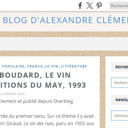
E BLOG D'ALEXANDRE CLÉME
,
,
,
E POPULAIRE
FRANCE
LE VIN
LITTÉRATURE
RECHE
BOUDARD, LE VIN
ITIONS DU MAY, 1993
6 JANVIER 2023
NEWSL
clement et publié depuis Overblog
ortée du premier venu. Sur ce thème il y avait
ert Giraud,
Le vin des rues,
paru en 1955 aux