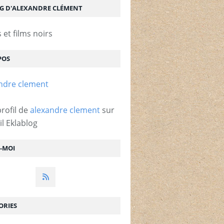
OG D'ALEXANDRE CLÉMENT
et films noirs
POS
profil de
alexandre clement
sur
il Eklablog
Z-MOI
ORIES