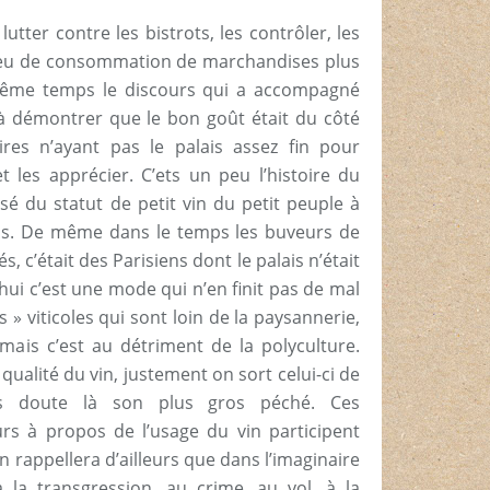
 lutter contre les bistrots, les contrôler, les
lieu de consommation de marchandises plus
même temps le discours qui a accompagné
t à démontrer que le bon goût était du côté
ires n’ayant pas le palais assez fin pour
les apprécier. C’ets un peu l’histoire du
sé du statut de petit vin du petit peuple à
is. De même dans le temps les buveurs de
 c’était des Parisiens dont le palais n’était
hui c’est une mode qui n’en finit pas de mal
s » viticoles qui sont loin de la paysannerie,
mais c’est au détriment de la polyculture.
ualité du vin, justement on sort celui-ci de
ns doute là son plus gros péché. Ces
s à propos de l’usage du vin participent
n rappellera d’ailleurs que dans l’imaginaire
 la transgression, au crime, au vol, à la