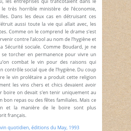
, les entreprises qui traficotaient dans le
le très horrible ministère de l’économie,
lles. Dans les deux cas en détruisant ces
ruit aussi toute la vie qui allait avec, les
 putes. Comme on le comprend le drame s’est
venir contre l’alcool au nom de l’hygiène et
la Sécurité sociale. Comme Boudard, je ne
ille se torcher en permanence pour vivre un
qu’on combat le vin pour des raisons qui
un contrôle social que de l’hygiène. Du coup
e le vin prolétaire a produit cette religion
ment les vins chers et chics devaient avoir
ur boire on devait s’en tenir uniquement au
 bon repas ou des fêtes familiales. Mais ce
in et la manière de le boire sont plus
rit français.