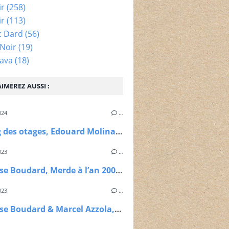
ir
(258)
ir
(113)
c Dard
(56)
Noir
(19)
ava
(18)
IMEREZ AUSSI :
024
…
Le gang des otages, Edouard Molinaro, 1972
023
…
Alphonse Boudard, Merde à l’an 2000, Le Dilettante, 2023
023
…
Alphonse Boudard & Marcel Azzola, La valse musette et l’accordéon, Solar, 1999