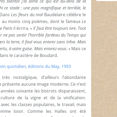
 très bientôt j'ai aimé ce qui est au-delà de la
i ce stade : une paix magnifique et terrible, le
Dans
Les fleurs du mal
Baudelaire célèbre le
s au moins cinq poèmes, dont le fameux
Le
de Paris
il écrira, «
Il faut être toujours ivre. Tout
our ne pas sentir l'horrible fardeau du Temps qui
rs la terre, il faut vous enivrer sans trêve.
Mais
ertu, à votre guise. Mais enivrez-vous. »
Mais ce
 dans le caractère de Boudard.
très nostalgique, d’ailleurs l’abondante
ne présente aucune image moderne. Ce n’est
années soixante les bistrots disparaissent,
ulture de la vigne et de la vinification.
avec les classes populaires, le travail, mais
comme loisir. Comme les Halles ont été