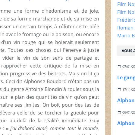
Film No
comme une forme d’hédonisme et de joie,
Film No
re de sa forme marchande et de sa mise en
Frédéri
asser un certain temps à réfuter cette idée
Roman 
 vin avec le fromage ou le poisson, ou encore
Mario B
 d’un vin rouge qui se boierait seulement
te
. Toutes ces choses qui l'énerve à juste
VOUS A
 à vider le vin de son sens de partage et
à rapprocher cette critique de la mise en
07/01/2
tion progressive des bistrots. Mais on lit ça
rs. Ceci dit Alphonse Boudard n’était pas un
as du genre Antoine Blondin à rouler sous la
17/11/2
ue sur le plan des quantités de vin qu’on peut
nnaître ses limites. On boit pour des tas de
elèvera celle de se torcher la gueule pour
06/01/2
tue au-delà de la réalité immédiate. Guy
e
: «
J'ai d'abord aimé, comme tout le monde,