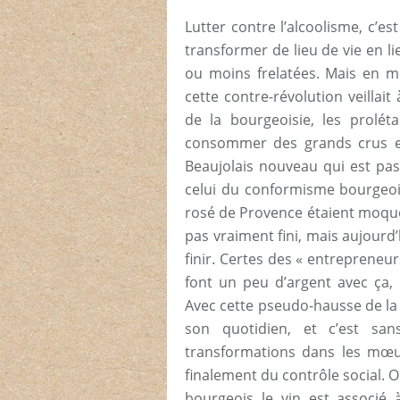
Lutter contre l’alcoolisme, c’est
transformer de lieu de vie en 
ou moins frelatées. Mais en 
cette contre-révolution veillai
de la bourgeoisie, les proléta
consommer des grands crus et 
Beaujolais nouveau qui est pas
celui du conformisme bourgeo
rosé de Provence étaient moqués,
pas vraiment fini, mais aujourd’
finir. Certes des « entrepreneur
font un peu d’argent avec ça, 
Avec cette pseudo-hausse de la q
son quotidien, et c’est sa
transformations dans les mœur
finalement du contrôle social. O
bourgeois le vin est associé à