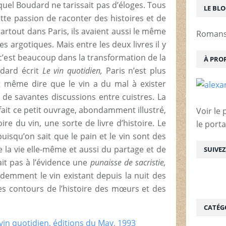
quel Boudard ne tarissait pas d’éloges. Tous
LE BL
te passion de raconter des histoires et de
artout dans Paris, ils avaient aussi le même
Romans 
s argotiques. Mais entre les deux livres il y
 c’est beaucoup dans la transformation de la
À PRO
udard écrit
Le vin quotidien,
Paris n’est plus
it même dire que le vin a du mal à exister
 de savantes discussions entre cuistres. La
ait ce petit ouvrage, abondamment illustré,
Voir le 
re du vin, une sorte de livre d’histoire. Le
le porta
puisqu’on sait que le pain et le vin sont des
e la vie elle-même et aussi du partage et de
SUIVE
ait pas à l’évidence une
punaisse de sacristie,
idemment le vin existant depuis la nuit des
es contours de l’histoire des mœurs et des
CATÉG