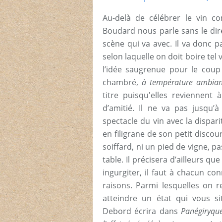
Au-delà de célébrer le vin 
Boudard nous parle sans le di
scène qui va avec. Il va donc p
selon laquelle on doit boire tel
l’idée saugrenue pour le coup
chambré,
à température ambian
titre puisqu'elles reviennent
d’amitié. Il ne va pas jusqu’
spectacle du vin avec la dispari
en filigrane de son petit discou
soiffard, ni un pied de vigne, p
table. Il précisera d’ailleurs q
ingurgiter, il faut à chacun co
raisons. Parmi lesquelles on r
atteindre un état qui vous si
Debord écrira dans
Panégiryqu