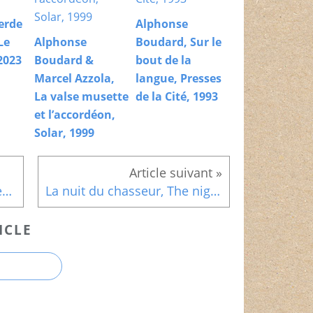
erde
Alphonse
Le
Alphonse
Boudard, Sur le
2023
Boudard &
bout de la
Marcel Azzola,
langue, Presses
La valse musette
de la Cité, 1993
et l’accordéon,
Solar, 1999
Le grand chantage, The sweet smell of success, Alexander Mackendrick, 1957
La nuit du chasseur, The night of the hunter, Charles Laughton, 1955
ICLE