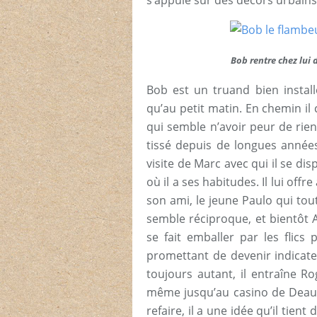
s’appuie sur des décors urbains
Bob rentre chez lui 
Bob est un truand bien installé
qu’au petit matin. En chemin il 
qui semble n’avoir peur de rien.
tissé depuis de longues années u
visite de Marc avec qui il se dis
où il a ses habitudes. Il lui off
son ami, le jeune Paulo qui tout
semble réciproque, et bientôt 
se fait emballer par les flics
promettant de devenir indicat
toujours autant, il entraîne R
même jusqu’au casino de Deauvil
refaire, il a une idée qu’il tien