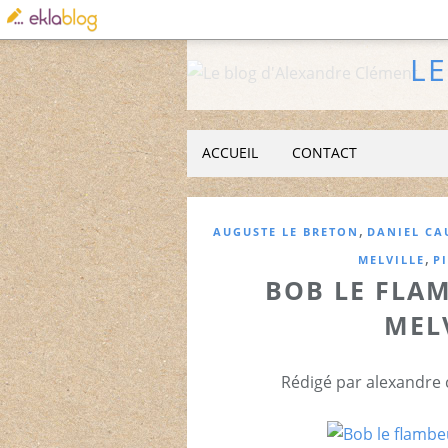
L
ACCUEIL
CONTACT
,
AUGUSTE LE BRETON
DANIEL CA
,
MELVILLE
P
BOB LE FLAM
MELV
Rédigé par alexandre 