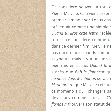
On considère souvent à tort qu
Pierre Melville. Cela vient esse
premier film noir sorti deux an
présentait comme une simple
Quand tu liras cette lettre
recèle
recul être considéré comme une
dans ce dernier film, Melville n
pas encore aux truands flamboy
seigneurs, mais il y a un unive
bien mis en scène.
Quand tu li
succès que
Bob le flambeur
qu
hommes dans Manhattan
sera en
Morin prêtre
que Melville retrou
ce moment-là qu’il changera sa 
des stars comme il disait. 
flambeur
trouvera son statut de 