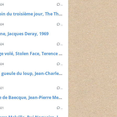
024
…
Le témoin du troisième jour, The Third Day, Jack Smight, 1965.
024
…
ine, Jacques Deray, 1969
024
…
Le visage volé, Stolen Face, Terence Fisher, 1952
024
…
Dans la gueule du loup, Jean-Charles Dudrumet, 1961
021
…
Antoine de Baecque, Jean-Pierre Melville, une vie, Le seuil, 2017
021
…