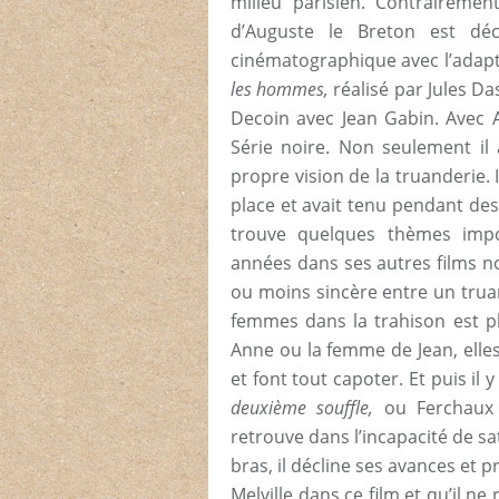
milieu parisien. Contrairement
d’Auguste le Breton est déc
cinématographique avec l’adap
les hommes,
réalisé par Jules Da
Decoin avec Jean Gabin. Avec A
Série noire. Non seulement il 
propre vision de la truanderie. 
place et avait tenu pendant des
trouve quelques thèmes impor
années dans ses autres films noi
ou moins sincère entre un truand
femmes dans la trahison est pl
Anne ou la femme de Jean, elle
et font tout capoter. Et puis il
deuxième souffle,
ou Ferchau
retrouve dans l’incapacité de sat
bras, il décline ses avances et 
Melville dans ce film et qu’il ne