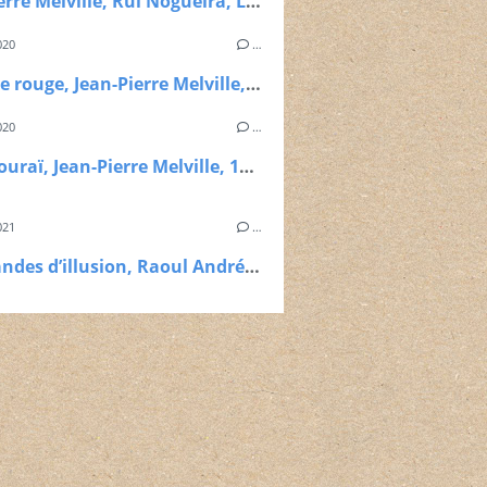
Jean-Pierre Melville, Rui Nogueira, Le cinéma selon jean-Pierre Melville, Capricci, 2021
020
…
Le cercle rouge, Jean-Pierre Melville, 1970
020
…
Le samouraï, Jean-Pierre Melville, 1967
021
…
Marchandes d’illusion, Raoul André, 1954