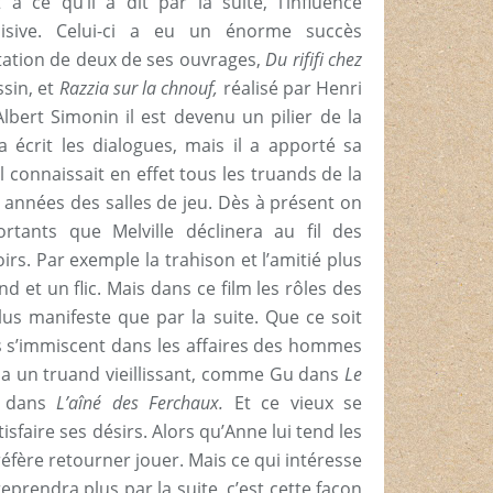
 à ce qu’il a dit par la suite, l’influence
isive. Celui-ci a eu un énorme succès
tation de deux de ses ouvrages,
Du rififi chez
ssin, et
Razzia sur la chnouf,
réalisé par Henri
lbert Simonin il est devenu un pilier de la
a écrit les dialogues, mais il a apporté sa
Il connaissait en effet tous les truands de la
 années des salles de jeu. Dès à présent on
tants que Melville déclinera au fil des
rs. Par exemple la trahison et l’amitié plus
 et un flic. Mais dans ce film les rôles des
us manifeste que par la suite. Que ce soit
s s’immiscent dans les affaires des hommes
 y a un truand vieillissant, comme Gu dans
Le
x dans
L’aîné des Ferchaux.
Et ce vieux se
isfaire ses désirs. Alors qu’Anne lui tend les
préfère retourner jouer. Mais ce qui intéresse
 reprendra plus par la suite, c’est cette façon