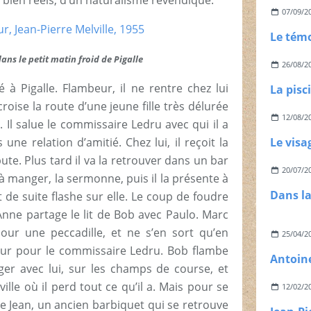
 bien réels, d’un naturalisme revendiqué.
07/09/2
dans le petit matin froid de Pigalle
26/08/2
 à Pigalle. Flambeur, il ne rentre chez lui
La pisc
croise la route d’une jeune fille très délurée
12/08/2
 Il salue le commissaire Ledru avec qui il a
ne relation d’amitié. Chez lui, il reçoit la
pute. Plus tard il va la retrouver dans un bar
20/07/2
re à manger, la sermonne, puis il la présente à
 de suite flashe sur elle. Le coup de foudre
Anne partage le lit de Bob avec Paulo. Marc
 pour une peccadille, et ne s’en sort qu’en
25/04/2
eur pour le commissaire Ledru. Bob flambe
oger avec lui, sur les champs de course, et
le où il perd tout ce qu’il a. Mais pour se
12/02/2
t de Jean, un ancien barbiquet qui se retrouve