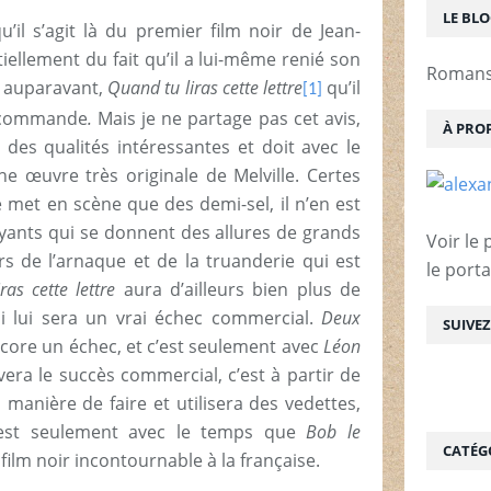
LE BL
’il s’agit là du premier film noir de Jean-
ntiellement du fait qu’il a lui-même renié son
Romans 
s auparavant,
Quand tu liras cette lettre
qu’il
[1]
 commande
.
Mais je ne partage pas cet avis,
À PRO
 des qualités intéressantes et doit avec le
 œuvre très originale de Melville. Certes
e met en scène que des demi-sel, il n’en est
ants qui se donnent des allures de grands
Voir le 
rs de l’arnaque et de la truanderie qui est
le porta
ras cette lettre
aura d’ailleurs bien plus de
i lui sera un vrai échec commercial.
Deux
SUIVE
core un échec, et c’est seulement avec
Léon
vera le succès commercial, c’est à partir de
manière de faire et utilisera des vedettes,
C’est seulement avec le temps que
Bob le
CATÉG
film noir incontournable à la française.