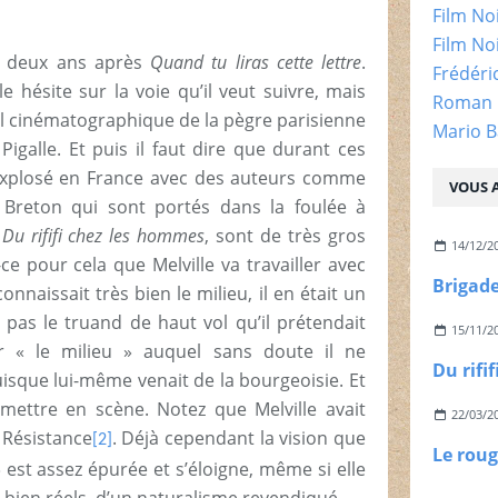
Film No
Film No
é deux ans après
Quand tu liras cette lettre
.
Frédéri
 hésite sur la voie qu’il veut suivre, mais
Roman 
iel cinématographique de la pègre parisienne
Mario B
igalle. Et puis il faut dire que durant ces
explosé en France avec des auteurs comme
VOUS A
 Breton qui sont portés dans la foulée à
t
Du rififi chez les hommes
, sont de très gros
14/12/2
ce pour cela que Melville va travailler avec
nnaissait très bien le milieu, il en était un
 pas le truand de haut vol qu’il prétendait
15/11/2
par « le milieu » auquel sans doute il ne
sque lui-même venait de la bourgeoisie. Et
a mettre en scène. Notez que Melville avait
22/03/2
 Résistance
. Déjà cependant la vision que
[2]
 est assez épurée et s’éloigne, même si elle