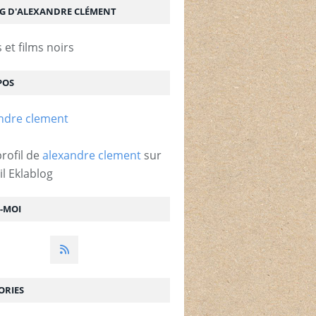
OG D'ALEXANDRE CLÉMENT
et films noirs
POS
profil de
alexandre clement
sur
il Eklablog
Z-MOI
ORIES