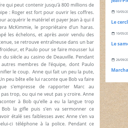
fre qui peut contenir jusqu’à 800 millions de
pe : Roger est fort pour ouvrir les coffres.
10/05/2
our acquérir le matériel et payer Jean à qui il
era McKimmie, le propriétaire d’un haras.
10/05/2
é les échelons, et après avoir vendu des
 tenue, se retrouve entraîneuse dans un bar
froideur, et Paulo pour se faire mousser lui
se du siècle au casino de Deauville. Pendant
26/09/2
 autres membres de l’équipe, dont Paulo
ifier le coup.
Anne qui fait un peu la pute,
 Un peu bête elle lui raconte que Bob va faire
 que s’empresse de rapporter Marc au
 pas trop, ou qui ne veut pas y croire. Anne
aconter à Bob qu’elle a eu la langue trop
 Bob la gifle puis s’en va sermonner ce
avoir étalé ses faiblesses avec Anne s’en va
lui-ci téléphone à la police. Pendant ce