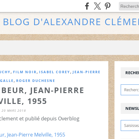
E BLOG D'ALEXANDRE CLÉME
,
,
,
UCHY
FILM NOIR
ISABEL COREY
JEAN-PIERRE
RECHE
,
IGALLE
ROGER DUCHESNE
BEUR, JEAN-PIERRE
ILLE, 1955
NEWSL
20 MARS 2018
clement et publié depuis Overblog