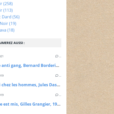
ir
(258)
ir
(113)
c Dard
(56)
Noir
(19)
ava
(18)
IMEREZ AUSSI :
021
…
Brigade anti gang, Bernard Borderie, 1966
019
…
Du rififi chez les hommes, Jules Dassin, 1955
019
…
Le rouge est mis, Gilles Grangier, 1957