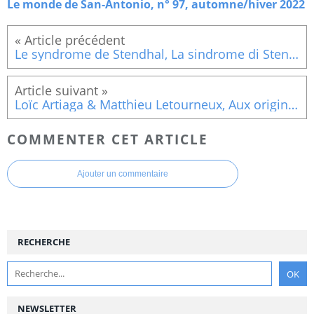
Le monde de San-Antonio, n° 97, automne/hiver 2022
Le syndrome de Stendhal, La sindrome di Stendhal, Dario Argento, 1996
Loïc Artiaga & Matthieu Letourneux, Aux origines de la Pop culture, le Fleuve Noir et les Presses de la cité, au cœur du transmédia à la française, 1945-1990, La découverte, 2022
COMMENTER CET ARTICLE
Ajouter un commentaire
RECHERCHE
NEWSLETTER