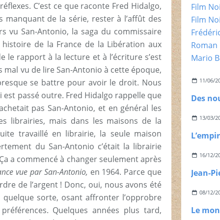
éflexes. C’est ce que raconte Fred Hidalgo,
Film No
 manquant de la série, rester à l’affût des
Film No
ours vu San-Antonio, la saga du commissaire
Frédéri
istoire de la France de la Libération aux
Roman 
le rapport à la lecture et à l’écriture s’est
Mario B
ès mal vu de lire San-Antonio à cette époque,
11/06/2
it presque se battre pour avoir le droit. Nous
 est passé outre. Fred Hidalgo rappelle que
achetait pas San-Antonio, et en général les
13/03/2
s librairies, mais dans les maisons de la
uite travaillé en librairie, la seule maison
rtement du San-Antonio c’était la librairie
16/12/2
e. Ça a commencé à changer seulement après
rance vue par San-Antonio,
en 1964. Parce que
Jean-Pi
erdre de l’argent ! Donc, oui, nous avons été
08/12/2
n quelque sorte, osant affronter l’opprobre
préférences. Quelques années plus tard,