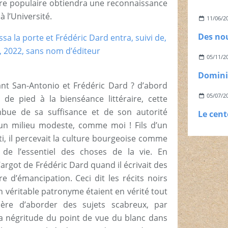
ture populaire obtiendra une reconnaissance
à l’Université.
11/06/2
05/11/2
nt San-Antonio et Frédéric Dard ? d’abord
05/07/2
de pied à la bienséance littéraire, cette
mbue de sa suffisance et de son autorité
’un milieu modeste, comme moi ! Fils d’un
i, il percevait la culture bourgeoise comme
 de l’essentiel des choses de la vie. En
argot de Frédéric Dard quand il écrivait des
e d’émancipation. Ceci dit les récits noirs
n véritable patronyme étaient en vérité tout
ière d’aborder des sujets scabreux, par
la négritude du point de vue du blanc dans