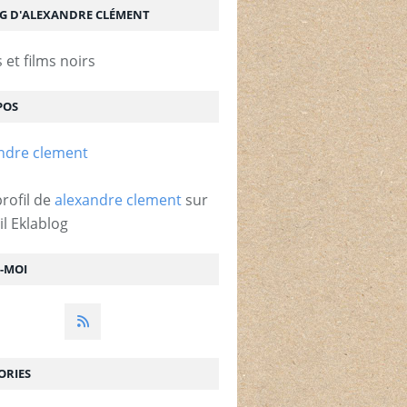
OG D'ALEXANDRE CLÉMENT
et films noirs
POS
profil de
alexandre clement
sur
il Eklablog
Z-MOI
ORIES