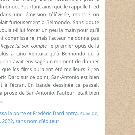
lmondo. Pourtant ainsi que le rappelle Fred
, dans une émission télévisée, montré un
blait furieusement à Belmondo. Sans doute
voulait-il lui forcer un peu la main pour qu’il
t commissaire, mais l’acteur ne donna pas
s
Réglez lui son compte,
le premier opus de la
 plus à Lino Ventura qu’à Belmondo ou à
 qu’on avait envisagé un moment de donner
 que les films auraient été meilleurs ? J’en
éric Dard sur ce point, San-Antonio est bien
uit à l’écran. En bande dessinée ça passait
a prose de San-Antonio, l’auteur, était bien
s.