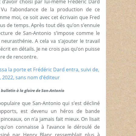
it d’avoir choisi par lui-même Frédéric Dard
 Vu l’abondance de la production de ce
omme moi, ce soit avec cet écrivain que Fred
lus de temps. Après tout dès qu’on s’ennuie
lecture de San-Antonio s’impose comme le
eurasthénie. A cela va s’ajouter le travail
écrit en détails. Je ne crois pas qu’on puisse
nre de rencontre.
 bulletin à la gloire de San-Antonio
populaire que San-Antonio qui s’est décliné
upports, est devenu un héros de bande
inceaux, on n’a jamais fait mieux. On lisait
qu’on connaisse à l’avance le déroulé de
essiné par Henry Blanc ressemblait plus à