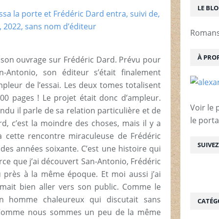
LE BL
Romans 
À PRO
r son ouvrage sur Frédéric Dard. Prévu pour
-Antonio, son éditeur s’était finalement
pleur de l’essai. Les deux tomes totalisent
00 pages ! Le projet était donc d’ampleur.
Voir le 
endu il parle de sa relation particulière et de
le porta
d, c’est la moindre des choses, mais il y a
à cette rencontre miraculeuse de Frédéric
SUIVE
des années soixante. C’est une histoire qui
e que j’ai découvert San-Antonio, Frédéric
 près à la même époque. Et moi aussi j’ai
mait bien aller vers son public. Comme le
 un homme chaleureux qui discutait sans
CATÉG
. Comme nous sommes un peu de la même