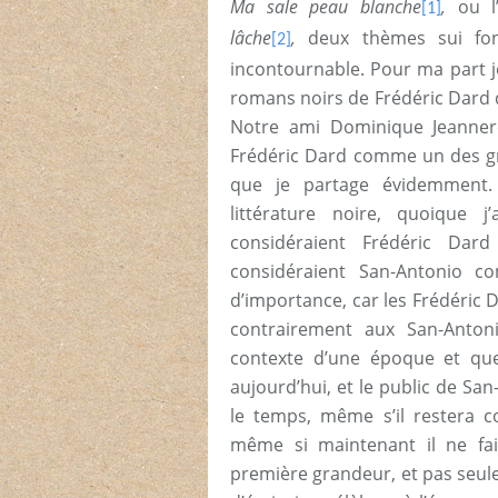
Ma sale peau blanche
,
ou l
[1]
lâche
,
deux thèmes sui fon
[2]
incontournable. Pour ma part je
romans noirs de Frédéric Dard 
Notre ami Dominique Jeannero
Frédéric Dard comme un des gr
que je partage évidemment. 
littérature noire, quoique 
considéraient Frédéric Da
considéraient San-Antonio c
d’importance, car les Frédéric D
contrairement aux San-Anto
contexte d’une époque et que 
aujourd’hui, et le public de San
le temps, même s’il restera c
même si maintenant il ne fai
première grandeur, et pas seul