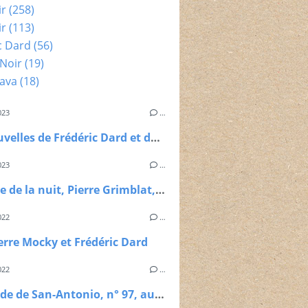
ir
(258)
ir
(113)
c Dard
(56)
Noir
(19)
ava
(18)
023
…
Des nouvelles de Frédéric Dard et de son double !
023
…
L’empire de la nuit, Pierre Grimblat, 1962
022
…
erre Mocky et Frédéric Dard
022
…
Le monde de San-Antonio, n° 97, automne/hiver 2022