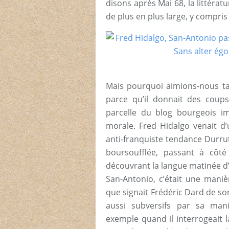
disons après Mai 68, la littéra
de plus en plus large, y compris 
Mais pourquoi aimions-nous ta
parce qu’il donnait des coups 
parcelle du blog bourgeois i
morale. Fred Hidalgo venait d
anti-franquiste tendance Durrut
boursoufflée, passant à côté
découvrant la langue matinée d’
San-Antonio, c’était une manièr
que signait Frédéric Dard de so
aussi subversifs par sa man
exemple quand il interrogeait 