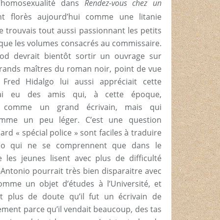
’homosexualité dans
Rendez-vous chez un
t florès aujourd’hui comme une litanie
 trouvais tout aussi passionnant les petits
que les volumes consacrés au commissaire.
d devrait bientôt sortir un ouvrage sur
ands maîtres du roman noir, point de vue
Fred Hidalgo lui aussi appréciait cette
j’ai eu des amis qui, à cette époque,
rd comme un grand écrivain, mais qui
omme un peu léger. C’est une question
ard « spécial police » sont faciles à traduire
nio qui ne se comprennent que dans le
les jeunes lisent avec plus de difficulté
-Antonio pourrait très bien disparaitre avec
omme un objet d’études à l’Université, et
t plus de doute qu’il fut un écrivain de
ement parce qu’il vendait beaucoup, des tas