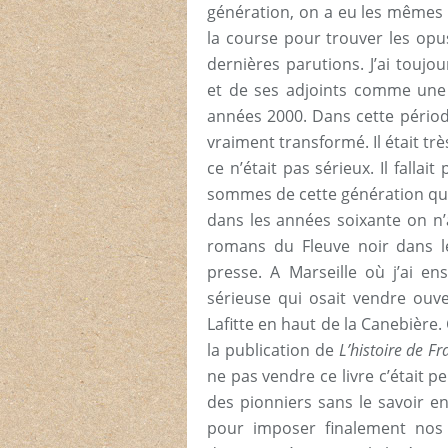
génération, on a eu les mêmes r
la course pour trouver les opus
dernières parutions. J’ai touj
et de ses adjoints comme une h
années 2000. Dans cette période 
vraiment transformé. Il était tr
ce n’était pas sérieux. Il falla
sommes de cette génération qui
dans les années soixante on n’
romans du Fleuve noir dans le
presse. A Marseille où j’ai ens
sérieuse qui osait vendre ouve
Lafitte en haut de la Canebièr
la publication de
L’histoire de F
ne pas vendre ce livre c’était p
des pionniers sans le savoir e
pour imposer finalement nos 