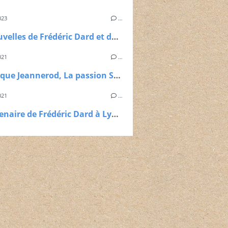
023
…
Des nouvelles de Frédéric Dard et de son double !
021
…
Dominique Jeannerod, La passion San-Antonio, Presses Universitaires de Savoie Mont Blanc, 2021
021
…
Le centenaire de Frédéric Dard à Lyon, Quais du Polar