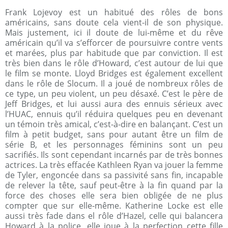
Frank Lojevoy est un habitué des rôles de bons
américains, sans doute cela vient-il de son physique.
Mais justement, ici il doute de lui-même et du rêve
américain qu’il va s’efforcer de poursuivre contre vents
et marées, plus par habitude que par conviction. Il est
très bien dans le rôle d’Howard, c’est autour de lui que
le film se monte. Lloyd Bridges est également excellent
dans le rôle de Slocum. Il a joué de nombreux rôles de
ce type, un peu violent, un peu désaxé. C’est le père de
Jeff Bridges, et lui aussi aura des ennuis sérieux avec
l’HUAC, ennuis qu’il réduira quelques peu en devenant
un témoin très amical, c’est-à-dire en balançant. C’est un
film à petit budget, sans pour autant être un film de
série B, et les personnages féminins sont un peu
sacrifiés. Ils sont cependant incarnés par de très bonnes
actrices. La très effacée Kathleen Ryan va jouer la femme
de Tyler, engoncée dans sa passivité sans fin, incapable
de relever la tête, sauf peut-être à la fin quand par la
force des choses elle sera bien obligée de ne plus
compter que sur elle-même. Katherine Locke est elle
aussi très fade dans el rôle d’Hazel, celle qui balancera
Howard à la police, elle joue à la perfection cette fille