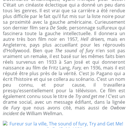
C’était un cinéaste éclectique qui a donné un peu dans
tous les genres. Il est vrai que sa carrière a été rendue
plus difficile par le fait qu’il fut mis sur la liste noire pour
sa proximité avec la gauche américaine. Curieusement
son dernier film sera
De Sade,
personnage sulfureux qui
fascinera toute la gauche intellectuelle. Il donnera un
autre très bon film noir en 1957,
Hell drivers,
mais en
Angleterre, pays plus accueillant pour les réprouvés
d’Hollywood. Bien que
The sound of fury
n’en soit pas
vraiment un remake, il est basé sur les mêmes faits bien
réels survenus en 1933 à San José et qui donneront
naissance au film de Fritz Lang,
Fury,
en 1936, mais il est
réputé être plus près de la vérité. C’est Jo Pagano qui a
écrit l’histoire et qui se collera au scénario. C’est un nom
peu connu, et pour cause, il travaillera
presqu’essentiellement pour la télévision. Ce film est
également connu sous le titre de
Try and get me !
C’est un
drame social, avec un message édifiant, dans la lignée
de
Fury
que nous avons cité, mais aussi de
Owbow
incident
de William Wellman.