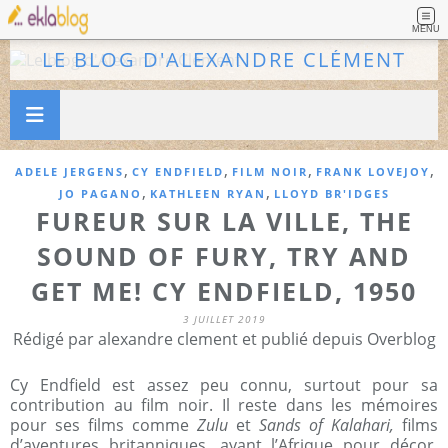
MENU
LE BLOG D'ALEXANDRE CLÉMENT
,
,
,
,
ADELE JERGENS
CY ENDFIELD
FILM NOIR
FRANK LOVEJOY
,
,
JO PAGANO
KATHLEEN RYAN
LLOYD BR'IDGES
FUREUR SUR LA VILLE, THE
SOUND OF FURY, TRY AND
GET ME! CY ENDFIELD, 1950
3 JUILLET 2019
Rédigé par alexandre clement et publié depuis Overblog
Cy Endfield est assez peu connu, surtout pour sa
contribution au film noir. Il reste dans les mémoires
pour ses films comme
Zulu
et
Sands of Kalahari,
films
d’aventures britanniques, ayant l’Afrique pour décor.