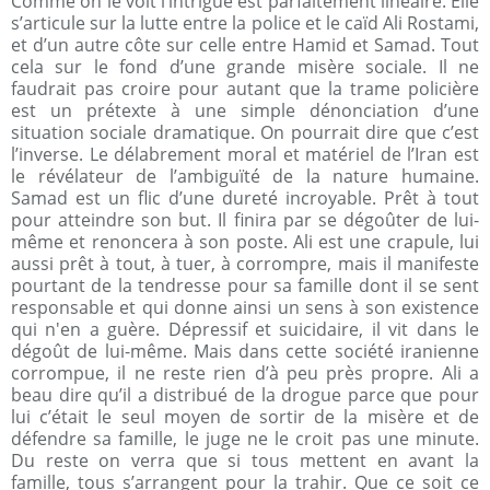
Comme on le voit l’intrigue est parfaitement linéaire. Elle
s’articule sur la lutte entre la police et le caïd Ali Rostami,
et d’un autre côte sur celle entre Hamid et Samad. Tout
cela sur le fond d’une grande misère sociale. Il ne
faudrait pas croire pour autant que la trame policière
est un prétexte à une simple dénonciation d’une
situation sociale dramatique. On pourrait dire que c’est
l’inverse. Le délabrement moral et matériel de l’Iran est
le révélateur de l’ambiguïté de la nature humaine.
Samad est un flic d’une dureté incroyable. Prêt à tout
pour atteindre son but. Il finira par se dégoûter de lui-
même et renoncera à son poste. Ali est une crapule, lui
aussi prêt à tout, à tuer, à corrompre, mais il manifeste
pourtant de la tendresse pour sa famille dont il se sent
responsable et qui donne ainsi un sens à son existence
qui n'en a guère. Dépressif et suicidaire, il vit dans le
dégoût de lui-même. Mais dans cette société iranienne
corrompue, il ne reste rien d’à peu près propre. Ali a
beau dire qu’il a distribué de la drogue parce que pour
lui c’était le seul moyen de sortir de la misère et de
défendre sa famille, le juge ne le croit pas une minute.
Du reste on verra que si tous mettent en avant la
famille, tous s’arrangent pour la trahir. Que ce soit ce