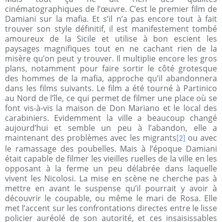
cinématographiques de l’œuvre. C’est le premier film de
Damiani sur la mafia. Et s’il n’a pas encore tout à fait
trouver son style définitif, il est manifestement tombé
amoureux de la Sicile et utilise à bon escient les
paysages magnifiques tout en ne cachant rien de la
misère qu’on peut y trouver. Il multiplie encore les gros
plans, notamment pour faire sortir le côté grotesque
des hommes de la mafia, approche qu’il abandonnera
dans les films suivants. Le film a été tourné à Partinico
au Nord de l’île, ce qui permet de filmer une place où se
font vis-à-vis la maison de Don Mariano et le local des
carabiniers. Evidemment la ville a beaucoup changé
aujourd’hui et semble un peu à l’abandon, elle a
maintenant des problèmes avec les migrants
ou avec
[2]
le ramassage des poubelles. Mais à l’époque Damiani
était capable de filmer les vieilles ruelles de la ville en les
opposant à la ferme un peu délabrée dans laquelle
vivent les Nicolosi. La mise en scène ne cherche pas à
mettre en avant le suspense qu’il pourrait y avoir à
découvrir le coupable, ou même le mari de Rosa. Elle
met l’accent sur les confrontations directes entre le lisse
policier auréolé de son autorité, et ces insaisissables