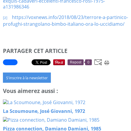
exquis-cadaveri-eccelenti-francesco-rosi-1975-
a131986346
https://voxnews.info/2018/08/23/terrore-a-partinico-
[2]
profughi-strangolano-bimbo-italiano-ora-lo-uccidiamo/
PARTAGER CET ARTICLE
Repost
0
S'inscrire à la newsletter
Vous aimerez aussi :
La Scoumoune, José Giovanni, 1972
Pizza connection, Damiano Damiani, 1985