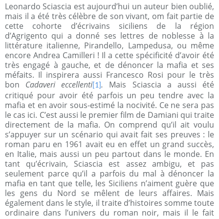
Leonardo Sciascia est aujourd’hui un auteur bien oublié,
mais il a été très célèbre de son vivant, om fait partie de
cette cohorte d’écrivains siciliens de la région
d’Agrigento qui a donné ses lettres de noblesse à la
littérature italienne, Pirandello, Lampedusa, ou même
encore Andrea Camilleri ! Il a cette spécificité d’avoir été
très engagé à gauche, et de dénoncer la mafia et ses
méfaits. Il inspirera aussi Francesco Rosi pour le très
bon
Cadaveri eccellenti
.
Mais Sciascia a aussi été
[1]
critiqué pour avoir été parfois un peu tendre avec la
mafia et en avoir sous-estimé la nocivité. Ce ne sera pas
le cas ici. C’est aussi le premier film de Damiani qui traite
directement de la mafia. On comprend qu’il ait voulu
s’appuyer sur un scénario qui avait fait ses preuves : le
roman paru en 1961 avait eu en effet un grand succès,
en Italie, mais aussi un peu partout dans le monde. En
tant qu’écrivain, Sciascia est assez ambigu, et pas
seulement parce qu’il a parfois du mal à dénoncer la
mafia en tant que telle, les Siciliens n’aiment guère que
les gens du Nord se mêlent de leurs affaires. Mais
également dans le style, il traite d’histoires somme toute
ordinaire dans l’univers du roman noir, mais il le fait