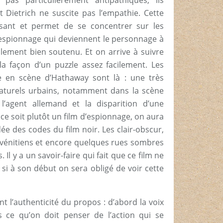
 pas particulièrement antipathiques, ils
t Dietrich ne suscite pas l’empathie. Cette
essant et permet de se concentrer sur les
d’espionnage qui deviennent le personnage à
alement bien soutenu. Et on arrive à suivre
la façon d’un puzzle assez facilement. Les
se en scène d’Hathaway sont là : une très
naturels urbains, notamment dans la scène
e l’agent allemand et la disparition d’une
ce soit plutôt un film d’espionnage, on aura
dée des codes du film noir. Les clair-obscur,
s vénitiens et encore quelques rues sombres
Il y a un savoir-faire qui fait que ce film ne
i à son début on sera obligé de voir cette
t l’authenticité du propos : d’abord la voix
 ce qu’on doit penser de l’action qui se