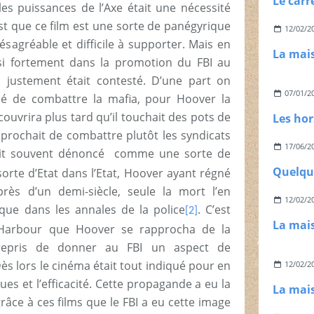
es puissances de l’Axe était une nécessité
st que ce film est une sorte de panégyrique
12/02/2
ésagréable et difficile à supporter. Mais en
i si fortement dans la promotion du FBI au
I justement était contesté. D’une part on
07/01/2
usé de combattre la mafia, pour Hoover la
couvrira plus tard qu’il touchait des pots de
 reprochait de combattre plutôt les syndicats
17/06/2
était souvent dénoncé comme une sorte de
sorte d’Etat dans l’Etat, Hoover ayant régné
rès d’un demi-siècle, seule la mort l’en
12/02/2
ique dans les annales de la police
. C’est
[2]
Harbour que Hoover se rapprocha de la
trepris de donner au FBI un aspect de
 Dès lors le cinéma était tout indiqué pour en
12/02/2
ues et l’efficacité. Cette propagande a eu la
râce à ces films que le FBI a eu cette image