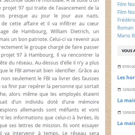
la Seconde Guerre mondiale. A la suite d’un
Film No
e projet 97 qui traite de l’avancement de la
Film No
is presque au jour le jour aux nazis.
Frédéri
de cette affaire et il va infiltrer au cœur
Roman 
age de Hambourg, William Dietrich, un
Mario B
ais un bon patriote. Celui-ci va revenir aux
 directement le groupe chargé de faire passer
VOUS A
projet 97 à Hambourg. Il va rencontrer la
tête du réseau. Au-dessus d’elle il n’y a plus
07/01/2
ue le FBI aimerait bien identifier. Grâce au
ch, non seulement le FBI va livrer des fausses
a finir par repérer la personne qui sortait
12/02/2
che, alors même que les employés étaient
gissait d’un individu doté d’une mémoire
espions allemands sont méfiants et vont
12/02/2
t les informations que celui-ci à livrées, ils
que ses lettres de mission. Ils vont essayer
BI va intervenir à temps. Le réseau sera