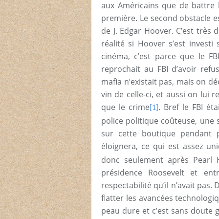
aux Américains que de battre l
première. Le second obstacle e
de J. Edgar Hoover. C’est très d
réalité si Hoover s’est invest
cinéma, c’est parce que le FB
reprochait au FBI d’avoir ref
mafia n’existait pas, mais on dé
vin de celle-ci, et aussi on lui
que le crime
. Bref le FBI 
[1]
police politique coûteuse, une 
sur cette boutique pendant p
éloignera, ce qui est assez un
donc seulement après Pearl 
présidence Roosevelt et en
respectabilité qu’il n’avait pas.
flatter les avancées technologiq
peau dure et c’est sans doute g