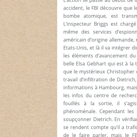
L’action se passe au début de 
accident, le FBI découvre que l
bombe atomique, est transm
L’inspecteur Briggs est chargé 
même des services d’espionn
américain d’origine allemande, m
Etats-Unis, et là il va intégrer
les éléments d’avancement du 
belle Elsa Gebhart qui est à la 
que le mystérieux Christopher q
travail d’infiltration de Dietri
informations à Hambourg, mais v
les infos du centre de recher
fouillés à la sortie, il s’a
phénoménale. Cependant les 
soupçonner Dietrich. En vérifian
se rendent compte qu’il a trafi
de le faire parler, mais le F