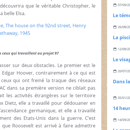
couvrira que le véritable Christopher, le
07/09/2
a belle Elsa.
26/08/2
La pisc
12/08/2
s ceux qui travaillent au projet 97
passer sur deux obstacles. Le premier est le
20/07/2
. Edgar Hoover, contrairement à ce qui est
 ceux qui ont freiné la traque des réseaux
UAC dans sa première version ne ciblait pas
t les activités étrangères sur le territoire
05/01/2
x Dietz, elle a travaillé pour dédouaner en
’ascendance germanique, et elle a travaillé
ent des Etats-Unis dans la guerre. C’est
14/09/2
que Roosevelt est arrivé à faire admettre