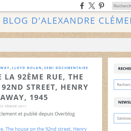
E BLOG D'ALEXANDRE CLÉME
,
,
AWAY
LLOYD NOLAN
SEMI DOCUMENTAIRE
RECHE
 LA 92ÈME RUE, THE
 92ND STREET, HENRY
AWAY, 1945
NEWSL
12 FÉVRIER 2017
clement et publié depuis Overblog