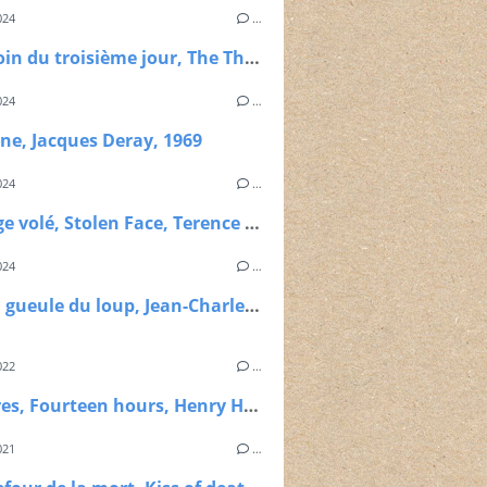
024
…
Le témoin du troisième jour, The Third Day, Jack Smight, 1965.
024
…
ine, Jacques Deray, 1969
024
…
Le visage volé, Stolen Face, Terence Fisher, 1952
024
…
Dans la gueule du loup, Jean-Charles Dudrumet, 1961
022
…
14 heures, Fourteen hours, Henry Hathaway, 1951
021
…