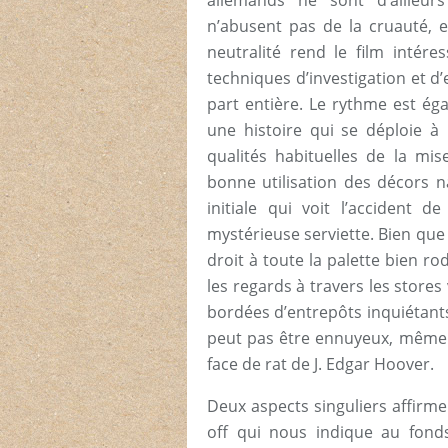
allemands ne sont d’ailleurs
n’abusent pas de la cruauté, e
neutralité rend le film intér
techniques d’investigation et 
part entière. Le rythme est ég
une histoire qui se déploie à 
qualités habituelles de la mi
bonne utilisation des décors 
initiale qui voit l’accident d
mystérieuse serviette. Bien que 
droit à toute la palette bien ro
les regards à travers les store
bordées d’entrepôts inquiétants. 
peut pas être ennuyeux, même s
face de rat de J. Edgar Hoover.
Deux aspects singuliers affirmen
off qui nous indique au fonds