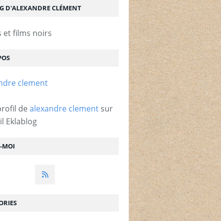
OG D'ALEXANDRE CLÉMENT
et films noirs
POS
profil de
alexandre clement
sur
il Eklablog
Z-MOI
ORIES