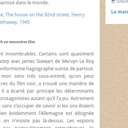
12/02/2
 partout dans le monde.
ch va rencontrer Elsa
ont innombrables. Certains sont quasiment
story
avec James Stewart de Mervyn Le Roy
 conformisme hagiographe suinte de partout.
à mon sens très sous-estimé, qu’on peut
es du film noir, a trouvé une manière de
t, il a écarté par principe les déterminants
rotagonistes autant qu’il l’a pu. Autrement
on sans s’occuper de savoir si les uns étaient
Bien évidemment l’Allemagne est désignée
on n’insiste pas là-dessus. Les espions