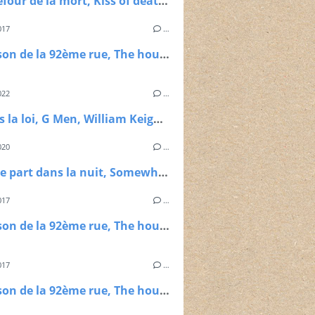
Le carrefour de la mort, Kiss of death, Henry Hathaway, 1947
017
…
La maison de la 92ème rue, The house on the 92nd street, Henry Hathaway, 1945
022
…
Les hors la loi, G Men, William Keighley, 1935
020
…
Quelque part dans la nuit, Somewhere in the nigh, Joseph L. Markiewicz, 1946
017
…
La maison de la 92ème rue, The house on the 92nd street, Henry Hathaway, 1945
017
…
La maison de la 92ème rue, The house on the 92nd street, Henry Hathaway, 1945