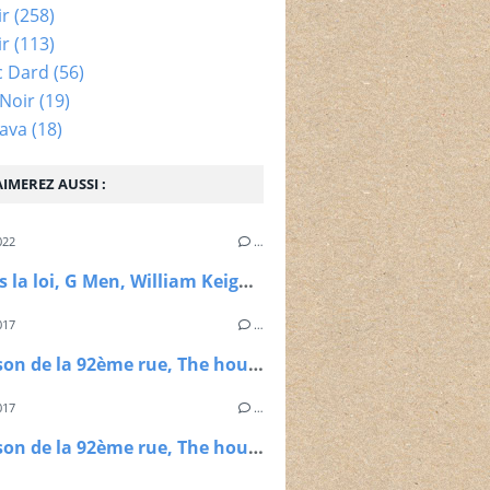
ir
(258)
ir
(113)
c Dard
(56)
Noir
(19)
ava
(18)
IMEREZ AUSSI :
022
…
Les hors la loi, G Men, William Keighley, 1935
017
…
La maison de la 92ème rue, The house on the 92nd street, Henry Hathaway, 1945
017
…
La maison de la 92ème rue, The house on the 92nd street, Henry Hathaway, 1945