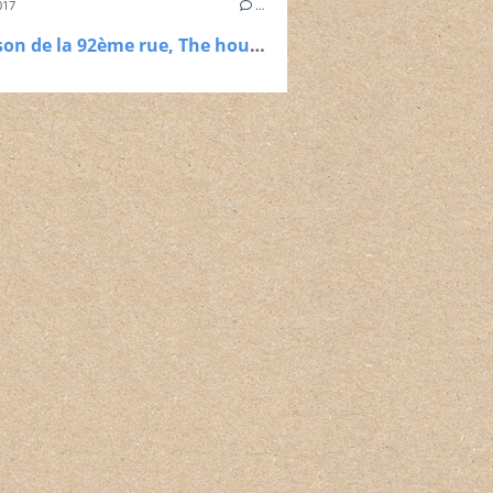
017
…
La maison de la 92ème rue, The house on the 92nd street, Henry Hathaway, 1945