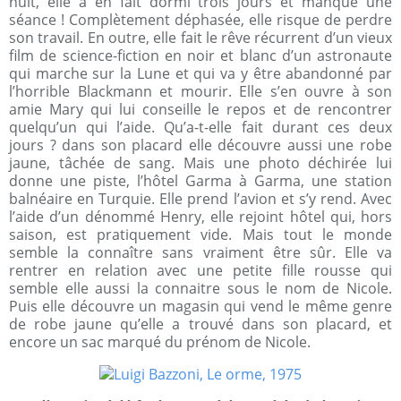
nuit, elle a en fait dormi trois jours et manqué une
séance ! Complètement déphasée, elle risque de perdre
son travail. En outre, elle fait le rêve récurrent d’un vieux
film de science-fiction en noir et blanc d’un astronaute
qui marche sur la Lune et qui va y être abandonné par
l’horrible Blackmann et mourir. Elle s’en ouvre à son
amie Mary qui lui conseille le repos et de rencontrer
quelqu’un qui l’aide. Qu’a-t-elle fait durant ces deux
jours ? dans son placard elle découvre aussi une robe
jaune, tâchée de sang. Mais une photo déchirée lui
donne une piste, l’hôtel Garma à Garma, une station
balnéaire en Turquie. Elle prend l’avion et s’y rend. Avec
l’aide d’un dénommé Henry, elle rejoint hôtel qui, hors
saison, est pratiquement vide. Mais tout le monde
semble la connaître sans vraiment être sûr. Elle va
rentrer en relation avec une petite fille rousse qui
semble elle aussi la connaitre sous le nom de Nicole.
Puis elle découvre un magasin qui vend le même genre
de robe jaune qu’elle a trouvé dans son placard, et
encore un sac marqué du prénom de Nicole.