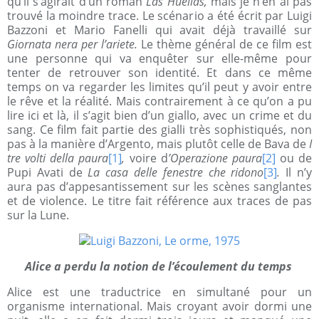
qu’il s’agirait d’un roman
Las Huellas,
mais je n’en ai pas
trouvé la moindre trace. Le scénario a été écrit par Luigi
Bazzoni et Mario Fanelli qui avait déjà travaillé sur
Giornata nera per l’ariete.
Le thème général de ce film est
une personne qui va enquêter sur elle-même pour
tenter de retrouver son identité. Et dans ce même
temps on va regarder les limites qu’il peut y avoir entre
le rêve et la réalité. Mais contrairement à ce qu’on a pu
lire ici et là, il s’agit bien d’un giallo, avec un crime et du
sang. Ce film fait partie des gialli très sophistiqués, non
pas à la manière d’Argento, mais plutôt celle de Bava de
I
tre volti della paura
[1]
,
voire d
’Operazione paura
[2]
ou de
Pupi Avati de
La casa delle fenestre che ridono
[3]
.
Il n’y
aura pas d’appesantissement sur les scènes sanglantes
et de violence. Le titre fait référence aux traces de pas
sur la Lune.
Alice a perdu la notion de l’écoulement du temps
Alice est une traductrice en simultané pour un
organisme international. Mais croyant avoir dormi une