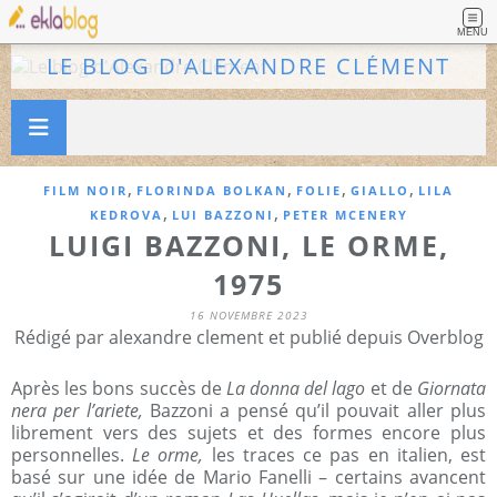
MENU
LE BLOG D'ALEXANDRE CLÉMENT
,
,
,
,
FILM NOIR
FLORINDA BOLKAN
FOLIE
GIALLO
LILA
,
,
KEDROVA
LUI BAZZONI
PETER MCENERY
LUIGI BAZZONI, LE ORME,
1975
16 NOVEMBRE 2023
Rédigé par alexandre clement et publié depuis Overblog
Après les bons succès de
La donna del lago
et de
Giornata
nera per l’ariete,
Bazzoni a pensé qu’il pouvait aller plus
librement vers des sujets et des formes encore plus
personnelles.
Le orme,
les traces ce pas en italien, est
basé sur une idée de Mario Fanelli – certains avancent