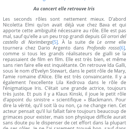
Au concert elle retrouve Iris
Les seconds rôles sont nettement mieux. D’abord
Nicoletta Elmi qu’on avait déjà vue chez Bava et qui
apporte cette ambiguïté nécessaire au rôle. Elle est pas
mal, sauf qu’elle a un peu trop grandi depuis
Gli orrori del
castello di Norimberga
[5]
.
À la suite de
Le orme
elle
tournera chez Dario Argento dans
Profondo rosso
[6]
,
comme si tous les grands réalisateurs de gialli se la
repassaient de film en film. Elle est très bien, et même
sans rien faire elle est inquiétante. On retrouve Ida Galli,
sous le nom d’Evelyn Stewart, dans le petit rôle de Mary,
l’amie romaine d’Alice. Elle est très convaincante. Il y a
également l’excellente Lila Kedrova dans le rôle de
l’énigmatique Iris. C’était une grande actrice, toujours
très juste. Et puis il y a Klaus Kinski, il joue le petit rôle
d’appoint du sinistre « scientifique » Blackmann. Pour
dire la vérité, qu’il soit là ou non, ça ne change rien. Cet
acteur pensait qu’il lui fallait faire toujours beaucoup de
grimaces pour exister, mais son physique difficile aurait
sans doute pu le dispenser de cet effort dans la plupart
de ses rôles. Je ne l’ai rarement trouvé bon, sauf dans