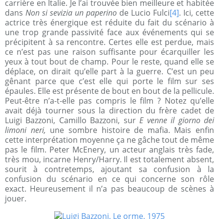
carrière en Italie. Je l’ai trouvée bien meilleure et habitée
dans
Non si sevizia un paperino
de Lucio Fulci
[4]
. Ici, cette
actrice très énergique est réduite du fait du scénario à
une trop grande passivité face aux événements qui se
précipitent à sa rencontre. Certes elle est perdue, mais
ce n’est pas une raison suffisante pour écarquiller les
yeux à tout bout de champ. Pour le reste, quand elle se
déplace, on dirait qu’elle part à la guerre. C’est un peu
gênant parce que c’est elle qui porte le film sur ses
épaules. Elle est présente de bout en bout de la pellicule.
Peut-être n’a-t-elle pas compris le film ? Notez qu’elle
avait déjà tourner sous la direction du frère cadet de
Luigi Bazzoni, Camillo Bazzoni, sur
E venne il giorno dei
limoni neri,
une sombre histoire de mafia. Mais enfin
cette interprétation moyenne ça ne gâche tout de même
pas le film. Peter McEnery, un acteur anglais très fade,
très mou, incarne Henry/Harry. Il est totalement absent,
sourit à contretemps, ajoutant sa confusion à la
confusion du scénario en ce qui concerne son rôle
exact. Heureusement il n’a pas beaucoup de scènes à
jouer.