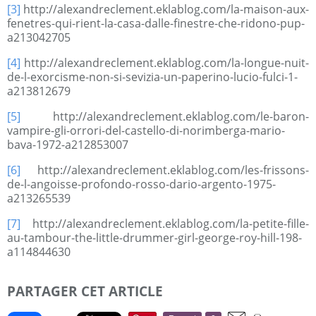
[3]
http://alexandreclement.eklablog.com/la-maison-aux-
fenetres-qui-rient-la-casa-dalle-finestre-che-ridono-pup-
a213042705
[4]
http://alexandreclement.eklablog.com/la-longue-nuit-
de-l-exorcisme-non-si-sevizia-un-paperino-lucio-fulci-1-
a213812679
[5]
http://alexandreclement.eklablog.com/le-baron-
vampire-gli-orrori-del-castello-di-norimberga-mario-
bava-1972-a212853007
[6]
http://alexandreclement.eklablog.com/les-frissons-
de-l-angoisse-profondo-rosso-dario-argento-1975-
a213265539
[7]
http://alexandreclement.eklablog.com/la-petite-fille-
au-tambour-the-little-drummer-girl-george-roy-hill-198-
a114844630
PARTAGER CET ARTICLE