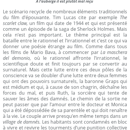
A l’auberge il est plutôt mal reçu
Le scénario recycle de nombreux éléments traditionnels
du film d’épouvante. Tim Lucas cite par exemple
The
scarlet claw,
un film qui date de 1944 et qui est présenté
comme un épisode de la saga de Sherlock Holmes. Mais
cela n’est pas important. Le thème principal est la
bataille entre le rationnel et l’irrationnel et c’est ce qui va
donner une poésie étrange au film. Comme dans tous
les films de Mario Bava, à commencer par
La maschera
del demonio,
où le rationnel affronte l’irrationnel, le
scientifique doute et finit toujours par se convertir au
surnaturel. Mais cette lutte entre ces deux pôles de la
conscience va se doubler d’une lutte entre deux femmes
qui ont des pouvoirs surnaturels, la baronne Graps qui
est médium et qui, à cause de son chagrin, déchaîne les
forces du mal, et puis Ruth, la sorcière qui tente de
sauver les âmes des damnés. Le chemin de la sortie ne
peut passer que par l’amour entre le docteur et Monica
qui a été dépossédée de sa parentèle et qui doit renaître
à la vie. Le couple arrive presqu’en même temps dans
un
village de damnés.
Les habitants sont condamnés en bloc
à vivre et revivre les tourments d’une punition collective