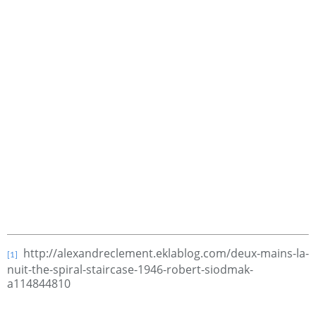
http://alexandreclement.eklablog.com/deux-mains-la-
[1]
nuit-the-spiral-staircase-1946-robert-siodmak-
a114844810