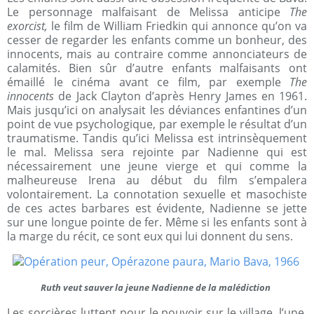
Le personnage malfaisant de Melissa anticipe
The
exorcist,
le film de William Friedkin qui annonce qu’on va
cesser de regarder les enfants comme un bonheur, des
innocents, mais au contraire comme annonciateurs de
calamités. Bien sûr d’autre enfants malfaisants ont
émaillé le cinéma avant ce film, par exemple
The
innocents
de Jack Clayton d’après Henry James en 1961.
Mais jusqu’ici on analysait les déviances enfantines d’un
point de vue psychologique, par exemple le résultat d’un
traumatisme. Tandis qu’ici Melissa est intrinsèquement
le mal. Melissa sera rejointe par Nadienne qui est
nécessairement une jeune vierge et qui comme la
malheureuse Irena au début du film s’empalera
volontairement. La connotation sexuelle et masochiste
de ces actes barbares est évidente, Nadienne se jette
sur une longue pointe de fer. Même si les enfants sont à
la marge du récit, ce sont eux qui lui donnent du sens.
Ruth veut sauver la jeune Nadienne de la malédiction
Les sorcières luttent pour le pouvoir sur le village, l’une,