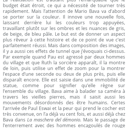
budget était étroit, ce qui a nécessité de tourner très
rapidement. Mais l’attention de Mario Bava va d’abord
se porter sur la couleur. Il innove une nouvelle fois,
laissant derrière lui les couleurs trop appuyées,
travaillant plutôt sur les ombres et les nuances de gris,
de beige, de bleu pâle. Le but est de donner un aspect
plus rêveur à cette histoire et de ce point de vue c’est
parfaitement réussi. Mais dans composition des images,
il y a aussi ces effets de tunnel que j’évoquais ci-dessus.
Par exemple quand Pau est agressé par deux hommes
du village et que Ruth la sorcière apparaît, il la montre
de loin, puis utilise un effet de zoom pour la montrer
l’espace d’une seconde ou deux de plus près, puis elle
disparaît encore. Elle est saisie dans une immobilité de
statue, comme pour signifier qu’elle règne sur
l’ensemble du village. Bava aime à balader sa caméra à
travers les vieilles pierres, mais il saisit aussi les
mouvements désordonnés des être humains. Certes
l’arrivée de Paul Eswai et la peur qui prend le cocher est
très convenue, on l’a déjà vu cent fois, et aussi déjà chez
Bava dans
La maschera del démonio.
Mais le passage de
l’enterrement avec des hommes encagoulés de rouge