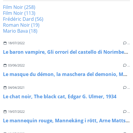
Film Noir
(258)
Film Noir
(113)
Frédéric Dard
(56)
Roman Noir
(19)
Mario Bava
(18)
18/07/2022
…
Le baron vampire, Gli orrori del castello di Norimberga, Mario Bava, 1972
03/06/2022
…
Le masque du démon, la maschera del demonio, Mario Bava, 1960
04/04/2021
…
Le chat noir, The black cat, Edgar G. Ulmer, 1934
19/07/2022
…
Le mannequin rouge, Mannekäng i rött, Arne Mattsson, 1958