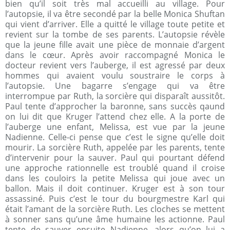
bien qu’il soit très mal accueilli au village. Pour
l’autopsie, il va être secondé par la belle Monica Shuftan
qui vient d’arriver. Elle a quitté le village toute petite et
revient sur la tombe de ses parents. L’autopsie révèle
que la jeune fille avait une pièce de monnaie d’argent
dans le cœur. Après avoir raccompagné Monica le
docteur revient vers l’auberge, il est agressé par deux
hommes qui avaient voulu soustraire le corps à
l’autopsie. Une bagarre s’engage qui va être
interrompue par Ruth, la sorcière qui disparaît aussitôt.
Paul tente d’approcher la baronne, sans succès qaund
on lui dit que Kruger l’attend chez elle. A la porte de
l’auberge une enfant, Melissa, est vue par la jeune
Nadienne. Celle-ci pense que c’est le signe qu’elle doit
mourir. La sorcière Ruth, appelée par les parents, tente
d’intervenir pour la sauver. Paul qui pourtant défend
une approche rationnelle est troublé quand il croise
dans les couloirs la petite Melissa qui joue avec un
ballon. Mais il doit continuer. Kruger est à son tour
assassiné. Puis c’est le tour du bourgmestre Karl qui
était l’amant de la sorcière Ruth. Les cloches se mettent
à sonner sans qu’une âme humaine les actionne. Paul
tente de sauver ensuite Nadienne, alors qu’on lui a