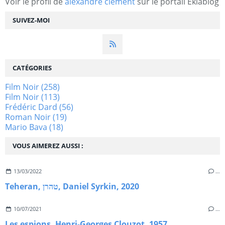
Voir le profil de
alexandre clement
sur le portail Eklablog
SUIVEZ-MOI
CATÉGORIES
Film Noir
(258)
Film Noir
(113)
Frédéric Dard
(56)
Roman Noir
(19)
Mario Bava
(18)
VOUS AIMEREZ AUSSI :
13/03/2022
…
Teheran, טהרן, Daniel Syrkin, 2020
10/07/2021
…
Les espions, Henri-Georges Clouzot, 1957