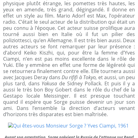
physique plutôt étrange, les pomettes très hautes, les
yeux en amende, très grand, dégingandé. Il donne en
effet un style au film. Mario Adorf est Max, l’opérateur
radio. C’était le seul acteur de la distribution qui était un
peu connu à l’époque. Cet acteur suisse prolifique aura
tourné aussi bien en Italie où il fut un pilier des
poliziottesci, qu’en Allemagne. Il est très bien aussi. Deux
autres acteurs se font remarquer par leur présence :
d’abord Keiko Kiszhi, qui, pour être la femme d’Yves
Ciampi, n’en est pas moins excellente dans le rôle de
Yuki. Elle y emmène en effet une forme de légéreté qui
se retournera finalement contre elle. Elle tournera aussi
avec Jacques Deray dans
Du rififi à Tokyo,
et aussi, un peu
plus tard, dans
Yakusa
de Sidney Pollack. Et puis il y a
aussi le très bon Boy Gobert dans le rôle du chef de la
Gestapo locale Meissinger. Il est presque touchant
quand il espère que Sorge puisse devenir un jour son
ami. Dans l’ensemble la direction d’acteurs venant
d’horizons très disparates est bien maîtrisée.
Avant son arrestation, Sorge prévient la Russie de l’attaque sur Pearl