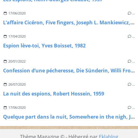
17/06/2020
…
L’affaire Cicéron, Five fingers, Joseph L. Mankiewicz, 1952
17/04/2020
…
Espion lève-toi, Yves Boisset, 1982
20/01/2022
…
Confession d‘une pécheresse, Die Sünderin, Willi Frost, 1951
26/07/2020
…
La nuit des espions, Robert Hossein, 1959
17/06/2020
…
Quelque part dans la nuit, Somewhere in the nigh, Joseph L. Markiewicz, 1946
Thème Magazine © - Hébergé par
Eklablog