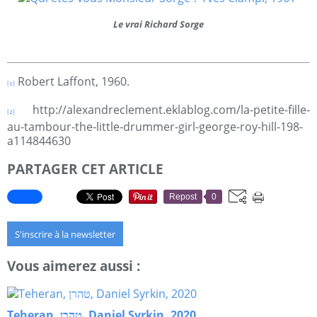
Le vrai Richard Sorge
Robert Laffont, 1960.
[1]
http://alexandreclement.eklablog.com/la-petite-fille-
[2]
au-tambour-the-little-drummer-girl-george-roy-hill-198-
a114844630
PARTAGER CET ARTICLE
Repost
0
S'inscrire à la newsletter
Vous aimerez aussi :
Teheran, טהרן, Daniel Syrkin, 2020