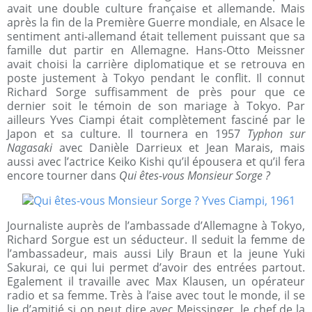
avait une double culture française et allemande. Mais
après la fin de la Première Guerre mondiale, en Alsace le
sentiment anti-allemand était tellement puissant que sa
famille dut partir en Allemagne. Hans-Otto Meissner
avait choisi la carrière diplomatique et se retrouva en
poste justement à Tokyo pendant le conflit. Il connut
Richard Sorge suffisamment de près pour que ce
dernier soit le témoin de son mariage à Tokyo. Par
ailleurs Yves Ciampi était complètement fasciné par le
Japon et sa culture. Il tournera en 1957
Typhon sur
Nagasaki
avec Danièle Darrieux et Jean Marais, mais
aussi avec l’actrice Keiko Kishi qu’il épousera et qu’il fera
encore tourner dans
Qui êtes-vous Monsieur Sorge ?
Journaliste auprès de l’ambassade d’Allemagne à Tokyo,
Richard Sorgue est un séducteur. Il seduit la femme de
l’ambassadeur, mais aussi Lily Braun et la jeune Yuki
Sakurai, ce qui lui permet d’avoir des entrées partout.
Egalement il travaille avec Max Klausen, un opérateur
radio et sa femme. Très à l’aise avec tout le monde, il se
lie d’amitié si on peut dire avec Meissinger, le chef de la