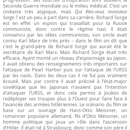
progression. Ses sources d’inspiration sont souvent la
Seconde Guerre mondiale ou le milieu médical. C’est un
cinéaste très atypique, mais
Qui êtes-vous monsieur
Sorge ?
est un peu à part dans sa carrière. Richard Sorge
est en effet un espion qui travaillait pour la Russie
communiste, donc contre le régime nazi. Il était
convaincu par les idées communistes, son oncle avait
connu Karl Marx de très près – dans le film on dit que
c’est le grand-père de Richard Sorge qui aurait été le
secrétaire de Karl Marx. Mais Richard Sorge était très
efficace. Ayant monté un réseau d’espionnage au Japon,
il avait obtenu des renseignements très importants sur
l’attaque de Pearl Harbor puis sur l’attaque de l’URSS
par les nazis. Dans les deux cas il ne fut pas vraiment
écouté. Mais par contre il avait précisé à l’état-major
soviétique que les Japonais n’avaient pas l’intention
d’attaquer l’URSS, et donc cela permis à Joukov de
redéployer ses troupes plus à l’Ouest pour faire face à
l’avancée des armées hitlériennes. Le scénario du film se
base sur un ouvrage de Hans-Otto Meissner, un
romancier populaire allemand, fils d’Otto Meissner, un
homme politique qui joua un rôle dans l’ascension
d’Hitler. Il était né à Strasbourg, donc comme son père il