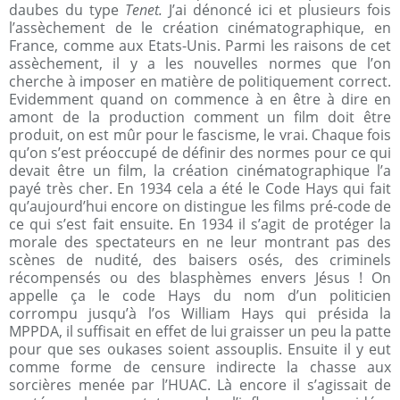
daubes du type
Tenet.
J’ai dénoncé ici et plusieurs fois
l’assèchement de le création cinématographique, en
France, comme aux Etats-Unis. Parmi les raisons de cet
assèchement, il y a les nouvelles normes que l’on
cherche à imposer en matière de politiquement correct.
Evidemment quand on commence à en être à dire en
amont de la production comment un film doit être
produit, on est mûr pour le fascisme, le vrai. Chaque fois
qu’on s’est préoccupé de définir des normes pour ce qui
devait être un film, la création cinématographique l’a
payé très cher. En 1934 cela a été le Code Hays qui fait
qu’aujourd’hui encore on distingue les films pré-code de
ce qui s’est fait ensuite. En 1934 il s’agit de protéger la
morale des spectateurs en ne leur montrant pas des
scènes de nudité, des baisers osés, des criminels
récompensés ou des blasphèmes envers Jésus ! On
appelle ça le code Hays du nom d’un politicien
corrompu jusqu’à l’os William Hays qui présida la
MPPDA, il suffisait en effet de lui graisser un peu la patte
pour que ses oukases soient assouplis. Ensuite il y eut
comme forme de censure indirecte la chasse aux
sorcières menée par l’HUAC. Là encore il s’agissait de