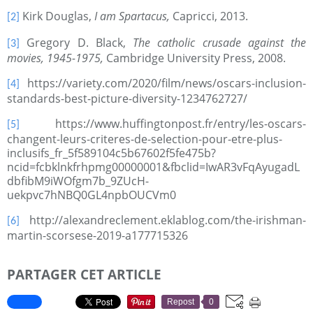
Kirk Douglas,
I am Spartacus,
Capricci, 2013.
[2]
Gregory D. Black,
The catholic crusade against the
[3]
movies, 1945-1975,
Cambridge University Press, 2008.
https://variety.com/2020/film/news/oscars-inclusion-
[4]
standards-best-picture-diversity-1234762727/
https://www.huffingtonpost.fr/entry/les-oscars-
[5]
changent-leurs-criteres-de-selection-pour-etre-plus-
inclusifs_fr_5f589104c5b67602f5fe475b?
ncid=fcbklnkfrhpmg00000001&fbclid=IwAR3vFqAyugadL
dbfibM9iWOfgm7b_9ZUcH-
uekpvc7hNBQ0GL4npbOUCVm0
http://alexandreclement.eklablog.com/the-irishman-
[6]
martin-scorsese-2019-a177715326
PARTAGER CET ARTICLE
Repost
0