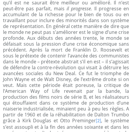
qu’il est ne saurait être meilleur ou amélioré. Il n’est
peut-être pas parfait, mais
il progresse.
Il progresse en
accumulant de la richesse pour le bien de tous ou en
travaillant pour inclure des minorités dans son système
de représentation. En général cette manière de dire que
le monde ne peut pas s’améliorer est le signe d’une crise
profonde. Aux débuts des années trente, le monde se
défaisait sous la pression d’une crise économique sans
précédent. Après la mort de Franklin D. Roosevelt et
sous le prétexte de contenir l’avancée des communistes
dans le monde – prétexte abstrait s’il en est – il s’agissait
de défendre la contre-révolution qui visait à détruire les
avancées sociales du New Deal. Ce fut le triomphe de
John Wayne et de Walt Disney, de l’extrême droite si on
veut. Mais cette période était poreuse, la critique de
l’American Way of Life revenait par la bande, la
production des films noirs de série B, et les réalisateurs
qui étouffaient dans ce système de production d’une
niaiserie industrialisée, minaient peu à peu les règles. A
partir de 1960 et de la réhabilitation de Dalton Trumbo
grâce à Kirk Douglas et Otto Preminger
, le système
[2]
s’est assoupli et à la fin des années soixante et dans les