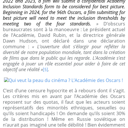
2022 and 2023, a film will submit a confidential Academy
Inclusion Standards form to be considered for best picture.
Beginning in 2024, for the 96th Oscars, a film submitting for
best picture will need to meet the inclusion thresholds by
meeting two of the four standards.
»
D’obscurs
bureaucrates sont à la manoeuvre :
Le président actuel
de l’Académie, David Rubin, et la directrice générale
Dawn Hudson, ont déclaré dans une déclaration
commune :
« L’ouverture doit s’élargir pour refléter la
diversité de notre population mondiale, tant dans la création
de films que dans le public qui les regarde. L’Académie s’est
engagée à jouer un rôle essentiel pour aider à faire de cet
objectif une réalité »
.
[5]
C’est d’une censure hypocrite et à rebours dont il s’agit.
Les critères mis en avant par l’Académie des Oscars
reposent sur des quotas, il faut que les acteurs soient
représentatifs des minorités ethniques, sexuelles ou
qu’ils soient handicapés ! On demande qu’ils soient 30%
de la distribution ! Même en Russie soviétique on
n’aurait pas imaginé une telle débilité ! Bien évidemment