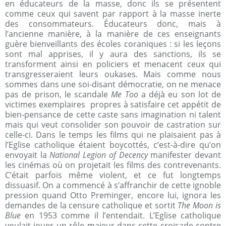
en éducateurs de la masse, donc ils se présentent
comme ceux qui savent par rapport à la masse inerte
des consommateurs. Éducateurs donc, mais à
l’ancienne manière, à la manière de ces enseignants
guère bienveillants des écoles coraniques : si les leçons
sont mal apprises, il y aura des sanctions, ils se
transforment ainsi en policiers et menacent ceux qui
transgresseraient leurs oukases. Mais comme nous
sommes dans une soi-disant démocratie, on ne menace
pas de prison, le scandale
Me Too
a déjà eu son lot de
victimes exemplaires propres à satisfaire cet appétit de
bien-pensance de cette caste sans imagination ni talent
mais qui veut consolider son pouvoir de castration sur
celle-ci. Dans le temps les films qui ne plaisaient pas à
l’Eglise catholique étaient boycottés, c’est-à-dire qu’on
envoyait la
National Legion of Decency
manifester devant
les cinémas où on projetait les films des contrevenants.
C’était parfois même violent, et ce fut longtemps
dissuasif. On a commencé à s’affranchir de cette ignoble
pression quand Otto Preminger, encore lui, ignora les
demandes de la censure catholique et sortit
The Moon is
Blue
en 1953 comme il l’entendait. L’Eglise catholique
voulait jouer un rôle majeur dans cette croisade contre