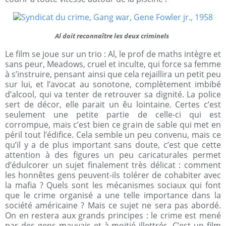
Al doit reconnaître les deux criminels
Le film se joue sur un trio : Al, le prof de maths intègre et
sans peur, Meadows, cruel et inculte, qui force sa femme
à s’instruire, pensant ainsi que cela rejaillira un petit peu
sur lui, et l’avocat au sonotone, complètement imbibé
d’alcool, qui va tenter de retrouver sa dignité. La police
sert de décor, elle parait un êu lointaine. Certes c’est
seulement une petite partie de celle-ci qui est
corrompue, mais c’est bien ce grain de sable qui met en
péril tout l’édifice. Cela semble un peu convenu, mais ce
qu’il y a de plus important sans doute, c’est que cette
attention à des figures un peu caricaturales permet
d’édulcorer un sujet finalement très délicat : comment
les honnêtes gens peuvent-ils tolérer de cohabiter avec
la mafia ? Quels sont les mécanismes sociaux qui font
que le crime organisé a une telle importance dans la
société américaine ? Mais ce sujet ne sera pas abordé.
On en restera aux grands principes : le crime est mené
par des gens mauvais et à moitié illettrés. C’est un film