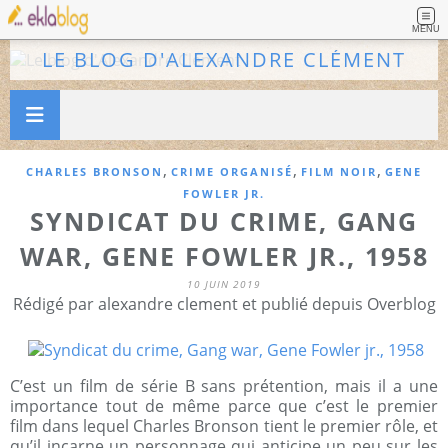
MENU
LE BLOG D'ALEXANDRE CLÉMENT
,
,
,
CHARLES BRONSON
CRIME ORGANISÉ
FILM NOIR
GENE
FOWLER JR.
SYNDICAT DU CRIME, GANG
WAR, GENE FOWLER JR., 1958
10 JUIN 2019
Rédigé par alexandre clement et publié depuis Overblog
C’est un film de série B sans prétention, mais il a une
importance tout de même parce que c’est le premier
film dans lequel Charles Bronson tient le premier rôle, et
qu’il incarne un personnage qui anticipe un peu sur les