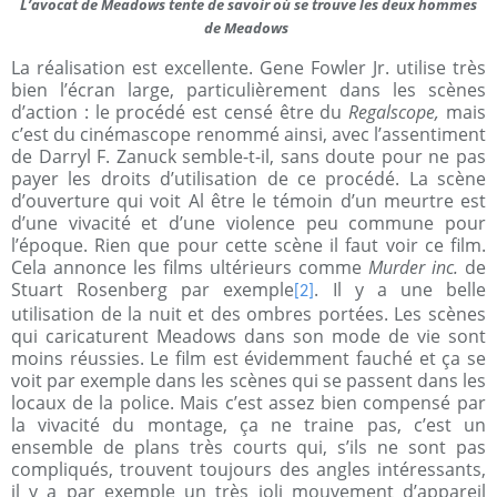
L’avocat de Meadows tente de savoir où se trouve les deux hommes
de Meadows
La réalisation est excellente. Gene Fowler Jr. utilise très
bien l’écran large, particulièrement dans les scènes
d’action : le procédé est censé être du
Regalscope,
mais
c’est du cinémascope renommé ainsi, avec l’assentiment
de Darryl F. Zanuck semble-t-il, sans doute pour ne pas
payer les droits d’utilisation de ce procédé. La scène
d’ouverture qui voit Al être le témoin d’un meurtre est
d’une vivacité et d’une violence peu commune pour
l’époque. Rien que pour cette scène il faut voir ce film.
Cela annonce les films ultérieurs comme
Murder inc.
de
Stuart Rosenberg par exemple
. Il y a une belle
[2]
utilisation de la nuit et des ombres portées. Les scènes
qui caricaturent Meadows dans son mode de vie sont
moins réussies. Le film est évidemment fauché et ça se
voit par exemple dans les scènes qui se passent dans les
locaux de la police. Mais c’est assez bien compensé par
la vivacité du montage, ça ne traine pas, c’est un
ensemble de plans très courts qui, s’ils ne sont pas
compliqués, trouvent toujours des angles intéressants,
il y a par exemple un très joli mouvement d’appareil