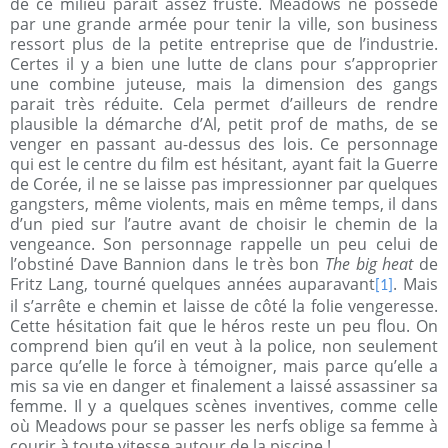
de ce milieu parait assez fruste. Meadows ne possède
par une grande armée pour tenir la ville, son business
ressort plus de la petite entreprise que de l’industrie.
Certes il y a bien une lutte de clans pour s’approprier
une combine juteuse, mais la dimension des gangs
parait très réduite. Cela permet d’ailleurs de rendre
plausible la démarche d’Al, petit prof de maths, de se
venger en passant au-dessus des lois. Ce personnage
qui est le centre du film est hésitant, ayant fait la Guerre
de Corée, il ne se laisse pas impressionner par quelques
gangsters, même violents, mais en même temps, il dans
d’un pied sur l’autre avant de choisir le chemin de la
vengeance. Son personnage rappelle un peu celui de
l’obstiné Dave Bannion dans le très bon
The big heat
de
Fritz Lang, tourné quelques années auparavant
. Mais
[1]
il s’arrête e chemin et laisse de côté la folie vengeresse.
Cette hésitation fait que le héros reste un peu flou. On
comprend bien qu’il en veut à la police, non seulement
parce qu’elle le force à témoigner, mais parce qu’elle a
mis sa vie en danger et finalement a laissé assassiner sa
femme. Il y a quelques scènes inventives, comme celle
où Meadows pour se passer les nerfs oblige sa femme à
courir à toute vitesse autour de la piscine !