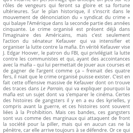
rôles de vengeurs qui feront sa gloire et sa fortune
ultérieures. Sur le plan historique, il s’inscrit dans le
mouvement de dénonciation du « syndicat du crime »
qui balaye l’Amérique dans la seconde partie des années
cinquante. Le crime organisé est présent déjà dans
l’imaginaire des Américains, mais c’est seulement
l’action du sénateur Kefauver qui va intensifier et
organiser la lutte contre la mafia. En vérité Kefauver vise
J. Edgar Hoover, le patron du FBI, qui privilégiait la lutte
contre les communistes et qui, ayant des accointances
avec la mafia – qui lui permettait de jouer aux courses et
de gagner de l’argent comme ça – freinait des quatre
fers, il niait que le crime organisé puisse exister. C’est en
fait cette offensive massive de Kefauver dont on trouve
des traces dans
Le Parrain,
qui va expliquer pourquoi la
mafia est un sujet dont va s’emparer le cinéma. Certes
des histoires de gangsters il y en a eu des kyrielles, y
compris avant la guerre, et ces histoires sont souvent
liées à la Prohibition. Mais ces bandes, ces gangsters
sont vus comme des marginaux qui attaquent de front
la société pour la piller, mais qui en aucun cas ne la
pénètre, car elle arrive toujours à se défendre. Or ce qui