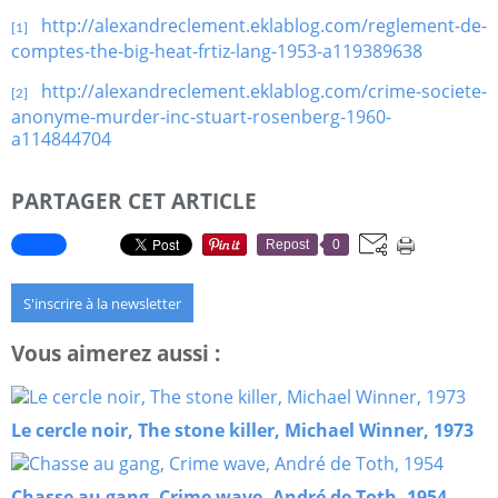
http://alexandreclement.eklablog.com/reglement-de-
[1]
comptes-the-big-heat-frtiz-lang-1953-a119389638
http://alexandreclement.eklablog.com/crime-societe-
[2]
anonyme-murder-inc-stuart-rosenberg-1960-
a114844704
PARTAGER CET ARTICLE
Repost
0
S'inscrire à la newsletter
Vous aimerez aussi :
Le cercle noir, The stone killer, Michael Winner, 1973
Chasse au gang, Crime wave, André de Toth, 1954