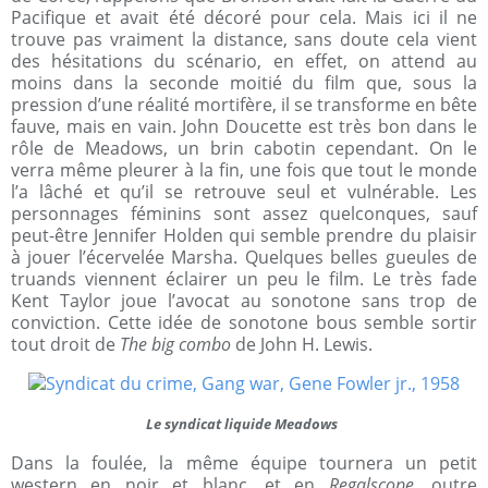
Pacifique et avait été décoré pour cela. Mais ici il ne
trouve pas vraiment la distance, sans doute cela vient
des hésitations du scénario, en effet, on attend au
moins dans la seconde moitié du film que, sous la
pression d’une réalité mortifère, il se transforme en bête
fauve, mais en vain. John Doucette est très bon dans le
rôle de Meadows, un brin cabotin cependant. On le
verra même pleurer à la fin, une fois que tout le monde
l’a lâché et qu’il se retrouve seul et vulnérable. Les
personnages féminins sont assez quelconques, sauf
peut-être Jennifer Holden qui semble prendre du plaisir
à jouer l’écervelée Marsha. Quelques belles gueules de
truands viennent éclairer un peu le film. Le très fade
Kent Taylor joue l’avocat au sonotone sans trop de
conviction. Cette idée de sonotone bous semble sortir
tout droit de
The big combo
de John H. Lewis.
Le syndicat liquide Meadows
Dans la foulée, la même équipe tournera un petit
western en noir et blanc, et en
Regalscope,
outre