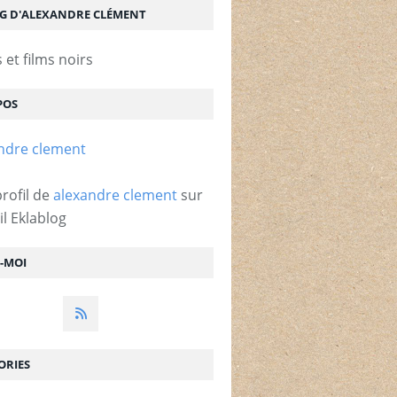
OG D'ALEXANDRE CLÉMENT
et films noirs
POS
profil de
alexandre clement
sur
il Eklablog
Z-MOI
ORIES