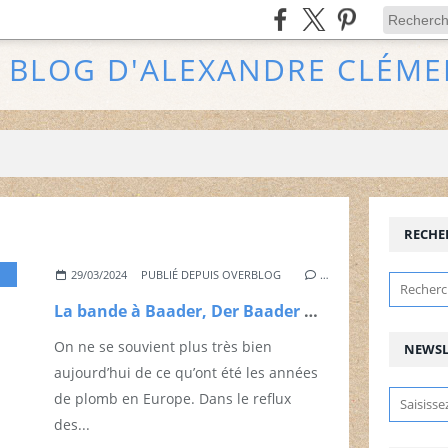
E BLOG D'ALEXANDRE CLÉME
RECHE
,
EXTRÊME GAUCHE
,
STEFAN AUST
,
TERRORISME
,
ULI EDEL
,
ULRIKE M
29/03/2024
PUBLIÉ DEPUIS OVERBLOG
…
La bande à Baader, Der Baader Meinhof Komplex, Uli Edel, 2008
On ne se souvient plus très bien
NEWSL
aujourd’hui de ce qu’ont été les années
de plomb en Europe. Dans le reflux
des...