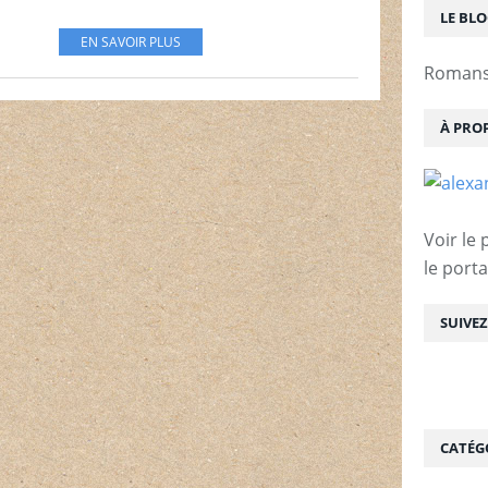
LE BL
EN SAVOIR PLUS
Romans 
À PRO
Voir le 
le porta
SUIVE
CATÉG