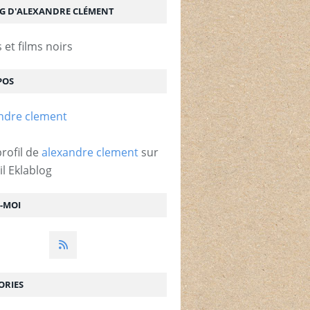
OG D'ALEXANDRE CLÉMENT
et films noirs
POS
profil de
alexandre clement
sur
il Eklablog
Z-MOI
ORIES