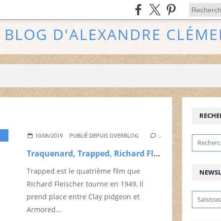
E BLOG D'ALEXANDRE CLÉME
RECHE
,
RICHARD FLEISCHER
10/06/2019
PUBLIÉ DEPUIS OVERBLOG
…
Traquenard, Trapped, Richard Fleischer, 1949
Trapped est le quatrième film que
NEWSL
Richard Fleischer tourne en 1949, il
prend place entre Clay pidgeon et
Armored...