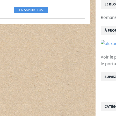
LE BL
EN SAVOIR PLUS
Romans 
À PRO
Voir le 
le porta
SUIVE
CATÉG