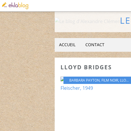
L
ACCUEIL
CONTACT
LLOYD BRIDGES
BARBARA PAYTON
,
FILM NOIR
,
LLOYD BRIDGES