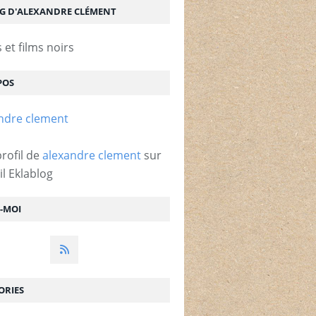
OG D'ALEXANDRE CLÉMENT
et films noirs
POS
profil de
alexandre clement
sur
il Eklablog
Z-MOI
ORIES