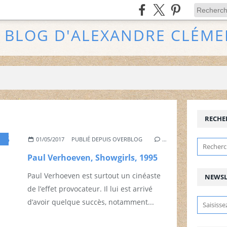
E BLOG D'ALEXANDRE CLÉME
RECHE
,
LAS VEGAS
,
NÉO-NOIR
,
PAUL VEROHEVEN
01/05/2017
PUBLIÉ DEPUIS OVERBLOG
…
Paul Verhoeven, Showgirls, 1995
Paul Verhoeven est surtout un cinéaste
NEWSL
de l’effet provocateur. Il lui est arrivé
d’avoir quelque succès, notamment...