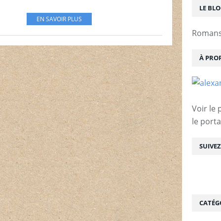
LE BL
EN SAVOIR PLUS
Romans 
À PRO
Voir le 
le porta
SUIVE
CATÉG