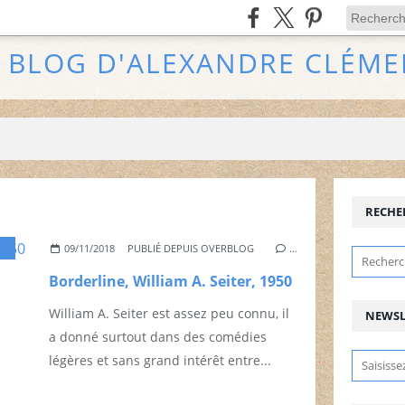
E BLOG D'ALEXANDRE CLÉME
RECHE
,
MEXIQUE
,
POLAR
,
WILLIAM A. SEITER
09/11/2018
PUBLIÉ DEPUIS OVERBLOG
…
Borderline, William A. Seiter, 1950
William A. Seiter est assez peu connu, il
NEWSL
a donné surtout dans des comédies
légères et sans grand intérêt entre...