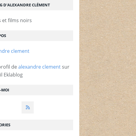
OG D'ALEXANDRE CLÉMENT
et films noirs
POS
profil de
alexandre clement
sur
il Eklablog
Z-MOI
ORIES