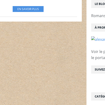
LE BL
EN SAVOIR PLUS
Romans 
À PRO
Voir le 
le porta
SUIVE
CATÉG