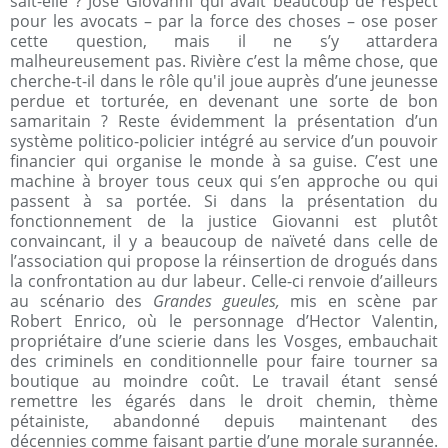
sait-elle ? José Giovanni qui avait beaucoup de respect
pour les avocats – par la force des choses – ose poser
cette question, mais il ne s’y attardera
malheureusement pas. Rivière c’est la même chose, que
cherche-t-il dans le rôle qu'il joue auprès d’une jeunesse
perdue et torturée, en devenant une sorte de bon
samaritain ? Reste évidemment la présentation d’un
système politico-policier intégré au service d’un pouvoir
financier qui organise le monde à sa guise. C’est une
machine à broyer tous ceux qui s’en approche ou qui
passent à sa portée. Si dans la présentation du
fonctionnement de la justice Giovanni est plutôt
convaincant, il y a beaucoup de naïveté dans celle de
l’association qui propose la réinsertion de drogués dans
la confrontation au dur labeur. Celle-ci renvoie d’ailleurs
au scénario des
Grandes gueules,
mis en scène par
Robert Enrico,
où le personnage d’Hector Valentin,
propriétaire d’une scierie dans les Vosges, embauchait
des criminels en conditionnelle pour faire tourner sa
boutique au moindre coût. Le travail étant sensé
remettre les égarés dans le droit chemin, thème
pétainiste, abandonné depuis maintenant des
décennies comme faisant partie d’une morale surannée.