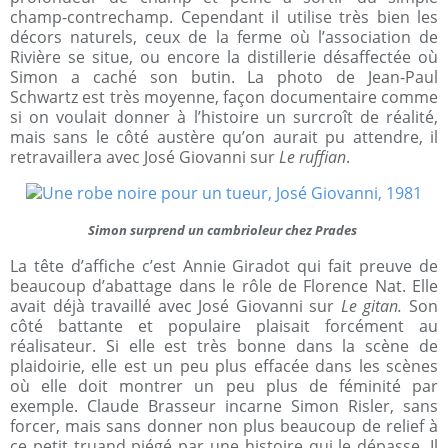
champ-contrechamp. Cependant il utilise très bien les
décors naturels, ceux de la ferme où l’association de
Rivière se situe, ou encore la distillerie désaffectée où
Simon a caché son butin. La photo de Jean-Paul
Schwartz est très moyenne, façon documentaire comme
si on voulait donner à l’histoire un surcroît de réalité,
mais sans le côté austère qu’on aurait pu attendre, il
retravaillera avec José Giovanni sur
Le ruffian
.
Simon surprend un cambrioleur chez Prades
La tête d’affiche c’est Annie Giradot qui fait preuve de
beaucoup d’abattage dans le rôle de Florence Nat. Elle
avait déjà travaillé avec José Giovanni sur
Le gitan.
Son
côté battante et populaire plaisait forcément au
réalisateur. Si elle est très bonne dans la scène de
plaidoirie, elle est un peu plus effacée dans les scènes
où elle doit montrer un peu plus de féminité par
exemple. Claude Brasseur incarne Simon Risler, sans
forcer, mais sans donner non plus beaucoup de relief à
ce petit truand piégé par une histoire qui le dépasse. Il