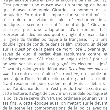
n’a jamais été édité en DVD et encore moins en Blu ray.
C’est pourtant une œuvre avec un standing de haute
qualité avec une Annie Girardot au sommet de sa
popularité. En outre il s’empare d’un sujet qui mêle le
récit noir à une vision des plus désenchantée de la
politique. Le scénario est entièrement de José Giovanni
et n’est pas une adaptation d’un roman. Très
représentatif des années quatre-vingts, il s’inscrit dans
la lignée du thriller politique à la française. Il y a une
double ligne de conduite dans ce film, d’abord un débat
sur la question de la peine de mort, José Giovanni qui
savait de quoi il parlait était résolument contre, et
évidemment en 1981 c’était un enjeu décisif pour le
pouvoir socialiste qui avait gagné les élections - José
Giovanni prolongera le débat avec
Deux hommes dans la
ville
. La controverse était très tranchée, on l’oublie un
peu aujourd’hui, c’était droite contre gauche, la droite
étant résolument pour évidemment. Mais ce débat s’il
situe l’ambiance du film n’est pas du tout le centre de
cette histoire. Il s’agit de couvrir un scandale politique et
la police va se servir d’un truand ordinaire pour arriver à
ses fins. A cette époque aussi on mettait sur le devant
de la scène les compromissions de la police avec de