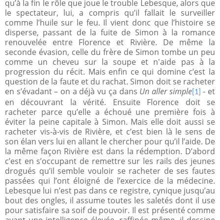
qu’à la fin le rôle que joue le trouble Lebesque, alors que
le spectateur, lui, a compris qu’il fallait le surveiller
comme l’huile sur le feu. Il vient donc que l’histoire se
disperse, passant de la fuite de Simon à la romance
renouvelée entre Florence et Rivière. De même la
seconde évasion, celle du frère de Simon tombe un peu
comme un cheveu sur la soupe et n'aide pas à la
progression du récit. Mais enfin ce qui domine c’est la
question de la faute et du rachat. Simon doit se racheter
en s’évadant – on a déjà vu ça dans
Un aller simple
-
et
[1]
en découvrant la vérité. Ensuite Florence doit se
racheter parce qu’elle a échoué une première fois à
éviter la peine capitale à Simon. Mais elle doit aussi se
racheter vis-à-vis de Rivière, et c’est bien là le sens de
son élan vers lui en allant le chercher pour qu’il l’aide. De
la même façon Rivière est dans la rédemption. D’abord
c’est en s’occupant de remettre sur les rails des jeunes
drogués qu’il semble vouloir se racheter de ses fautes
passées qui l’ont éloigné de l’exercice de la médecine.
Lebesque lui n’est pas dans ce registre, cynique jusqu’au
bout des ongles, il assume toutes les saletés dont il use
pour satisfaire sa soif de pouvoir. Il est présenté comme