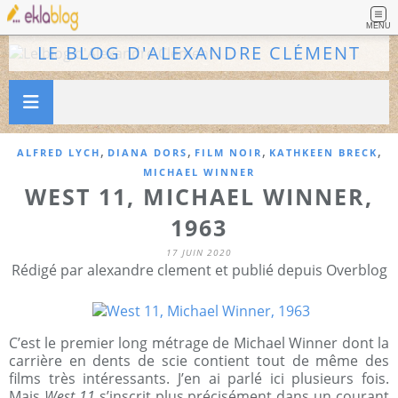
MENU
LE BLOG D'ALEXANDRE CLÉMENT
,
,
,
,
ALFRED LYCH
DIANA DORS
FILM NOIR
KATHKEEN BRECK
MICHAEL WINNER
WEST 11, MICHAEL WINNER,
1963
17 JUIN 2020
Rédigé par alexandre clement et publié depuis Overblog
C’est le premier long métrage de Michael Winner dont la
carrière en dents de scie contient tout de même des
films très intéressants. J’en ai parlé ici plusieurs fois.
Mais
West 11
s’inscrit plus précisément dans un courant