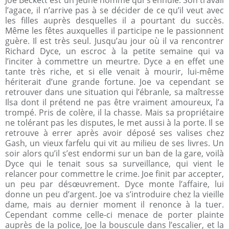
Joe Beckett est un jeune homme qui s’ennuie. Son travail
l’agace, il n’arrive pas à se décider de ce qu’il veut avec
les filles auprès desquelles il a pourtant du succès.
Même les fêtes auxquelles il participe ne le passionnent
guère. Il est très seul. Jusqu’au jour où il va rencontrer
Richard Dyce, un escroc à la petite semaine qui va
l’inciter à commettre un meurtre. Dyce a en effet une
tante très riche, et si elle venait à mourir, lui-même
hériterait d’une grande fortune. Joe va cependant se
retrouver dans une situation qui l’ébranle, sa maîtresse
Ilsa dont il prétend ne pas être vraiment amoureux, l’a
trompé. Pris de colère, il la chasse. Mais sa propriétaire
ne tolérant pas les disputes, le met aussi à la porte. Il se
retrouve à errer après avoir déposé ses valises chez
Gash, un vieux farfelu qui vit au milieu de ses livres. Un
soir alors qu’il s’est endormi sur un ban de la gare, voilà
Dyce qui le tenait sous sa surveillance, qui vient le
relancer pour commettre le crime. Joe finit par accepter,
un peu par désœuvrement. Dyce monte l’affaire, lui
donne un peu d’argent. Joe va s’introduire chez la vieille
dame, mais au dernier moment il renonce à la tuer.
Cependant comme celle-ci menace de porter plainte
auprès de la police, Joe la bouscule dans l’escalier, et la