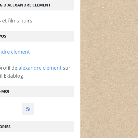
OG D'ALEXANDRE CLÉMENT
et films noirs
POS
profil de
alexandre clement
sur
il Eklablog
Z-MOI
ORIES