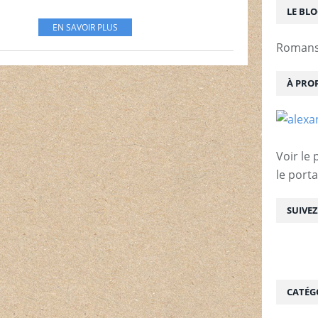
LE BL
EN SAVOIR PLUS
Romans 
À PRO
Voir le 
le porta
SUIVE
CATÉG