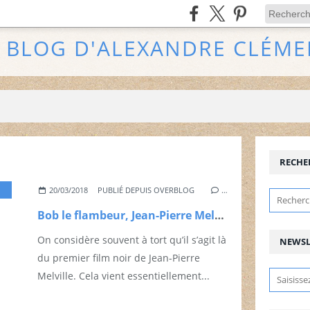
E BLOG D'ALEXANDRE CLÉME
RECHE
,
FILM NOIR
,
ISABEL COREY
,
JEAN-PIERRE MELVILLE
,
PIGALLE
,
ROGER DUCHES
20/03/2018
PUBLIÉ DEPUIS OVERBLOG
…
Bob le flambeur, Jean-Pierre Melville, 1955
On considère souvent à tort qu’il s’agit là
NEWSL
du premier film noir de Jean-Pierre
Melville. Cela vient essentiellement...