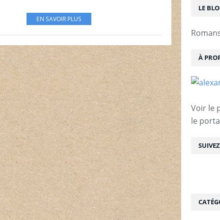
LE BL
EN SAVOIR PLUS
Romans 
À PRO
Voir le 
le porta
SUIVE
CATÉG