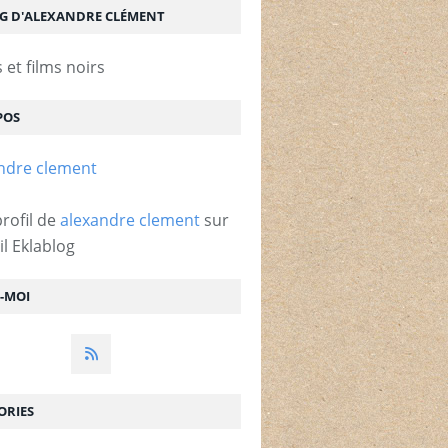
OG D'ALEXANDRE CLÉMENT
et films noirs
POS
profil de
alexandre clement
sur
il Eklablog
Z-MOI
ORIES