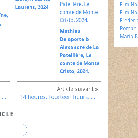
Film No
Laurent, 2024
Film No
ïne,
Frédéri
,
Roman 
Mathieu
Mario B
Delaporte &
Alexandre de La
Patellière, Le
comte de Monte
Cristo, 2024.
Lionel Guerdoux & Philippe Aurousseau, Talents du maître Dard, Editions de l’Oncle Archibald, 2021
14 heures, Fourteen hours, Henry Hathaway, 1951
ICLE