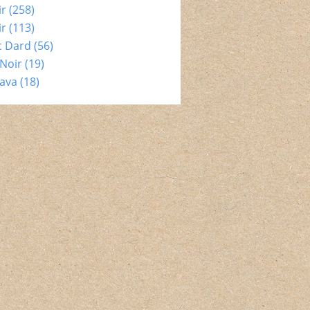
ir
(258)
ir
(113)
c Dard
(56)
Noir
(19)
ava
(18)