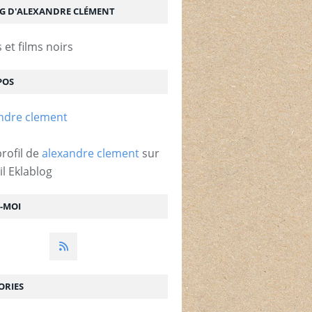
OG D'ALEXANDRE CLÉMENT
et films noirs
POS
profil de
alexandre clement
sur
il Eklablog
Z-MOI
ORIES