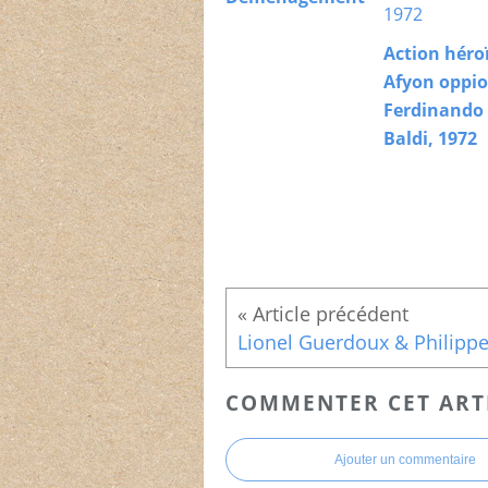
Action héro
Afyon oppio
Ferdinando
Baldi, 1972
COMMENTER CET ART
Ajouter un commentaire