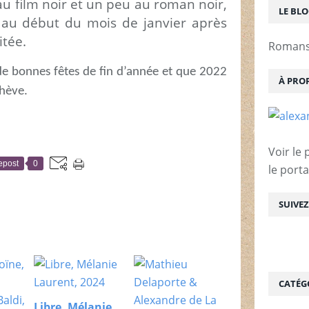
u film noir et un peu au roman noir,
LE BL
é au début du mois de janvier après
itée.
Romans 
de bonnes fêtes de fin d’année et que 2022
À PRO
chève.
Voir le 
epost
0
le porta
SUIVE
CATÉG
Libre, Mélanie