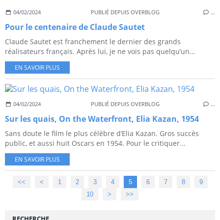
04/02/2024
PUBLIÉ DEPUIS OVERBLOG
…
Pour le centenaire de Claude Sautet
Claude Sautet est franchement le dernier des grands
réalisateurs français. Après lui, je ne vois pas quelqu’un...
EN SAVOIR PLUS
04/02/2024
PUBLIÉ DEPUIS OVERBLOG
…
Sur les quais, On the Waterfront, Elia Kazan, 1954
Sans doute le film le plus célèbre d’Elia Kazan. Gros succès
public, et aussi huit Oscars en 1954. Pour le critiquer...
EN SAVOIR PLUS
<<
<
1
2
3
4
5
6
7
8
9
10
20
30
40
50
60
70
80
90
100
>
>>
RECHERCHE